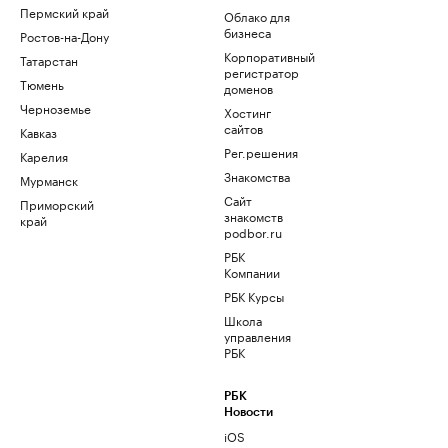
Пермский край
Облако для
бизнеса
Ростов-на-Дону
Корпоративный
Татарстан
регистратор
Тюмень
доменов
Черноземье
Хостинг
сайтов
Кавказ
Рег.решения
Карелия
Знакомства
Мурманск
Сайт
Приморский
знакомств
край
podbor.ru
РБК
Компании
РБК Курсы
Школа
управления
РБК
РБК
Новости
iOS