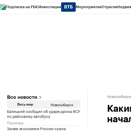
Подписка на РБК
Инвестиции
Мероприятия
Отрасли
Недви
РБК Курсы
РБК Life
Тренды
Визионеры
Национальные проекты
Горо
Спецпроекты СПб
Конференции СПб
Спецпроекты
Проверка конт
Новосибирс
Все новости
Новосибирск
Весь мир
Каки
Балицкий сообщил об ударе дрона ВСУ
по рейсовому автобусу
нача
Политика
Зачем экономике России нужна