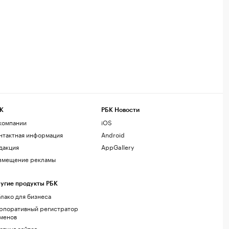
К
РБК Новости
компании
iOS
нтактная информация
Android
дакция
AppGallery
змещение рекламы
угие продукты РБК
лако для бизнеса
рпоративный регистратор
менов
стинг сайтов