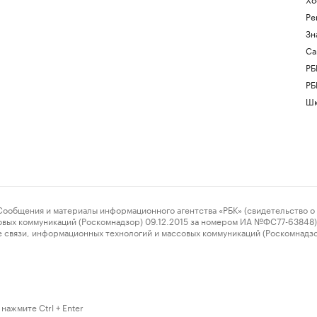
Ре
Зн
Са
РБ
РБ
Шк
ения и материалы информационного агентства «РБК» (свидетельство о 
овых коммуникаций (Роскомнадзор) 09.12.2015 за номером ИА №ФС77-63848) 
 связи, информационных технологий и массовых коммуникаций (Роскомнадз
нажмите Ctrl + Enter