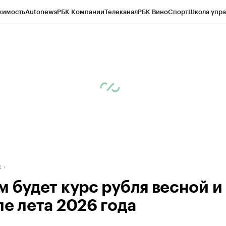
жимость
Autonews
РБК Компании
Телеканал
РБК Вино
Спорт
Школа упра
д
Стиль
Крипто
РБК Бизнес-среда
Дискуссионный клуб
Исследования
К
рагентов
Политика
Экономика
Бизнес
Технологии и медиа
Финансы
Рын
к
м будет курс рубля весной и 
ле лета 2026 года