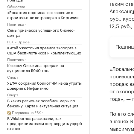
таким ста
Общество
Александр
«Росатом» подписал соглашение о
строительстве ветропарка в Киргизии
руб., кур
Политика
12,5 руб.
Семь признаков успешного бизнес-
центра
РБК и Upside
Подпиш
Китай ужесточил правила экспорта в
США беспилотников и комплектующих
Политика
Клюшку Овечкина продали на
«Локально
аукционе за ₽940 тыс.
произошло
Спорт
продаж в
УЕФА сохранил бойкот ЧМ из-за утраты
доверия к Инфантино
от экспор
Спорт
года», — 
В каких регионах ослабили меры по
бензину. Карта и актуальная ситуация
Подписка на РБК
По его сл
В Wildberries рассказали, как
в юанях 
предпринимателям подтвердить ущерб
максимум 
от атак