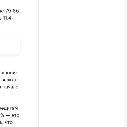
»
не 79-86
 11,4-
кращение
 валюты
в начале
редитам
8% — это
%, что