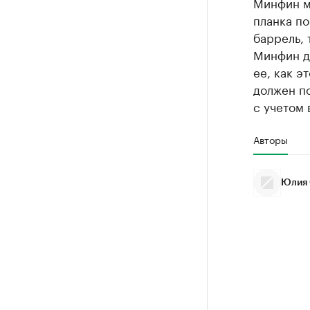
Минфин м
планка по
баррель, 
Минфин до
ее, как э
должен п
с учетом
Авторы
Юлия 