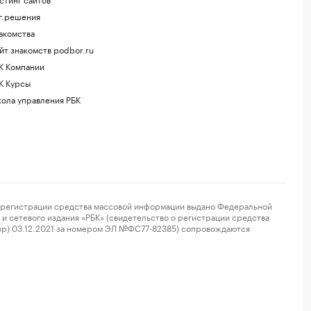
г.решения
акомства
йт знакомств podbor.ru
К Компании
К Курсы
ола управления РБК
регистрации средства массовой информации выдано Федеральной
и сетевого издания «РБК» (свидетельство о регистрации средства
ор) 03.12.2021 за номером ЭЛ №ФС77-82385) сопровождаются