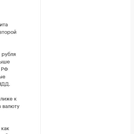
ита
второй
 рубля
выше
 РФ
ые
НДД.
Ближе к
 валюту
 как