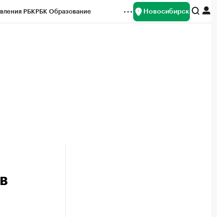
Новосибирск
вления РБК
РБК Образование
редитные рейтинги
Франшизы
Газета
ок наличной валюты
в