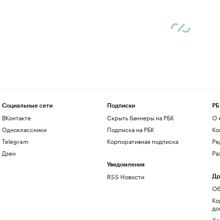
Социальные сети
Подписки
РБ
ВКонтакте
Скрыть баннеры на РБК
О 
Одноклассники
Подписка на РБК
Ко
Telegram
Корпоративная подписка
Ре
Дзен
Ра
Уведомления
RSS Новости
Др
Об
Ко
до
Хо