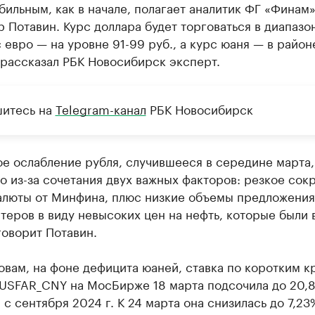
бильным, как в начале, полагает аналитик ФГ «Финам
 Потавин. Курс доллара будет торговаться в диапазо
с евро — на уровне 91-99 руб., а курс юаня — в районе
, рассказал РБК Новосибирск эксперт.
итесь на
Telegram-канал
РБК Новосибирск
е ослабление рубля, случившееся в середине марта,
 из-за сочетания двух важных факторов: резкое со
алюты от Минфина, плюс низкие объемы предложения
теров в виду невысоких цен на нефть, которые были 
говорит Потавин.
овам, на фоне дефицита юаней, ставка по коротким к
RUSFAR_CNY на МосБирже 18 марта подсочила до 20,
с сентября 2024 г. К 24 марта она снизилась до 7,23