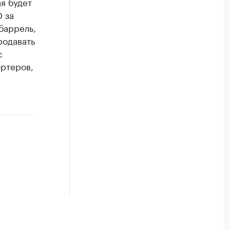
я будет
 за
баррель,
родавать
с
ртеров,