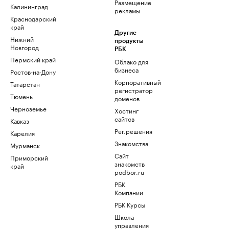
Размещение
Калининград
рекламы
Краснодарский
край
Другие
Нижний
продукты
Новгород
РБК
Пермский край
Облако для
бизнеса
Ростов-на-Дону
Корпоративный
Татарстан
регистратор
Тюмень
доменов
Черноземье
Хостинг
сайтов
Кавказ
Рег.решения
Карелия
Знакомства
Мурманск
Сайт
Приморский
знакомств
край
podbor.ru
РБК
Компании
РБК Курсы
Школа
управления