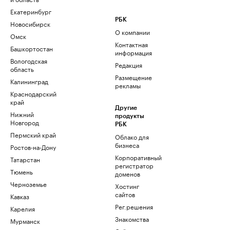
Екатеринбург
РБК
Новосибирск
О компании
Омск
Контактная
Башкортостан
информация
Вологодская
Редакция
область
Размещение
Калининград
рекламы
Краснодарский
край
Другие
Нижний
продукты
Новгород
РБК
Пермский край
Облако для
бизнеса
Ростов-на-Дону
Корпоративный
Татарстан
регистратор
Тюмень
доменов
Черноземье
Хостинг
сайтов
Кавказ
Рег.решения
Карелия
Знакомства
Мурманск