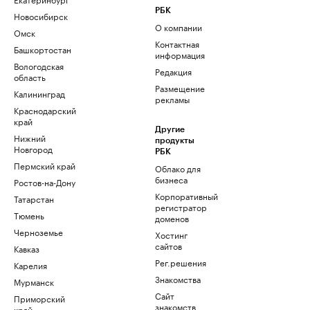
РБК
Новосибирск
О компании
Омск
Контактная
Башкортостан
информация
Вологодская
Редакция
область
Размещение
Калининград
рекламы
Краснодарский
край
Другие
Нижний
продукты
Новгород
РБК
Пермский край
Облако для
бизнеса
Ростов-на-Дону
Корпоративный
Татарстан
регистратор
Тюмень
доменов
Черноземье
Хостинг
сайтов
Кавказ
Рег.решения
Карелия
Знакомства
Мурманск
Сайт
Приморский
знакомств
край