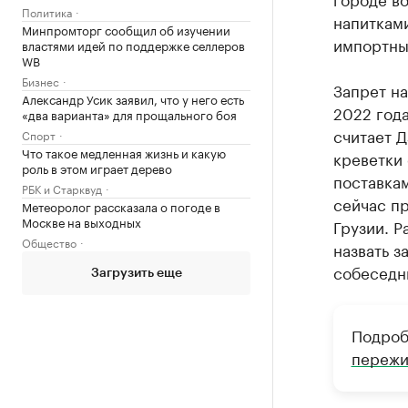
Политика
напиткам
Минпромторг сообщил об изучении
импортным
властями идей по поддержке селлеров
WB
Бизнес
Запрет на
Александр Усик заявил, что у него есть
2022 год
«два варианта» для прощального боя
считает Д
Спорт
Что такое медленная жизнь и какую
креветки 
роль в этом играет дерево
поставка
РБК и Старквуд
сейчас пр
Метеоролог рассказала о погоде в
Москве на выходных
Грузии. Р
Общество
назвать з
собеседн
Загрузить еще
Подроб
пережи