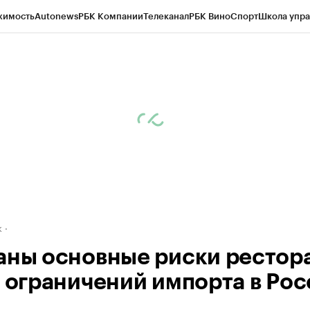
жимость
Autonews
РБК Компании
Телеканал
РБК Вино
Спорт
Школа упра
д
Стиль
Крипто
РБК Бизнес-среда
Дискуссионный клуб
Исследования
К
рагентов
Политика
Экономика
Бизнес
Технологии и медиа
Финансы
Рын
к
аны основные риски рестор
а ограничений импорта в Ро