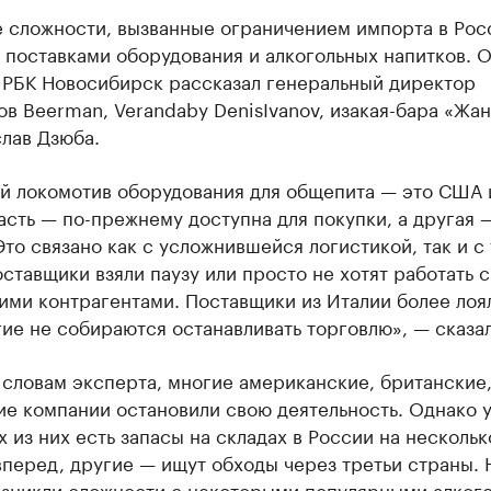
 сложности, вызванные ограничением импорта в Рос
 поставками оборудования и алкогольных напитков. О
 РБК Новосибирск рассказал генеральный директор
в Beerman, Verandaby DenisIvanov, изакая-бара «Жан
лав Дзюба.
й локомотив оборудования для общепита — это США 
асть — по-прежнему доступна для покупки, а другая 
Это связано как с усложнившейся логистикой, так и с 
ставщики взяли паузу или просто не хотят работать с
ими контрагентами. Поставщики из Италии более лоя
ие не собираются останавливать торговлю», — сказал
 словам эксперта, многие американские, британские
е компании остановили свою деятельность. Однако 
 из них есть запасы на складах в России на нескольк
перед, другие — ищут обходы через третьи страны. 
озникли сложности с некоторыми популярными алког