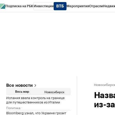
Подписка на РБК
Инвестиции
Мероприятия
Отрасли
Недви
РБК Курсы
РБК Life
Тренды
Визионеры
Национальные проекты
Горо
Спецпроекты СПб
Конференции СПб
Спецпроекты
Проверка конт
Новосибирс
Все новости
Новосибирск
Весь мир
Назв
Испания ввела контроль на границе
для путешественников из Италии
из-з
Политика
Bloomberg узнал, что Украине грозит