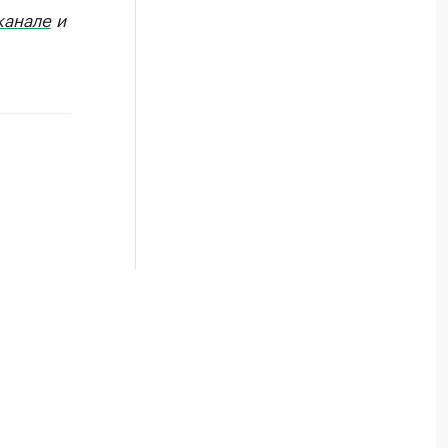
канале
и