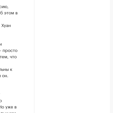
сию,
б этом в
 Хуан
и
— просто
тем, что
льны к
 он.
,
у
о
Но уже в
ольными