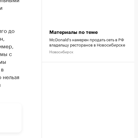
и
лго до
Материалы по теме
н,
McDonald's намерен продать сеть в РФ
владельцу ресторанов в Новосибирске
имер,
Новосибирск
емы с
 мы
 в
о нельзя
л