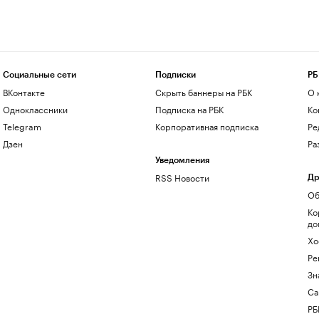
Социальные сети
Подписки
РБ
ВКонтакте
Скрыть баннеры на РБК
О 
Одноклассники
Подписка на РБК
Ко
Telegram
Корпоративная подписка
Ре
Дзен
Ра
Уведомления
RSS Новости
Др
Об
Ко
до
Хо
Ре
Зн
Са
РБ