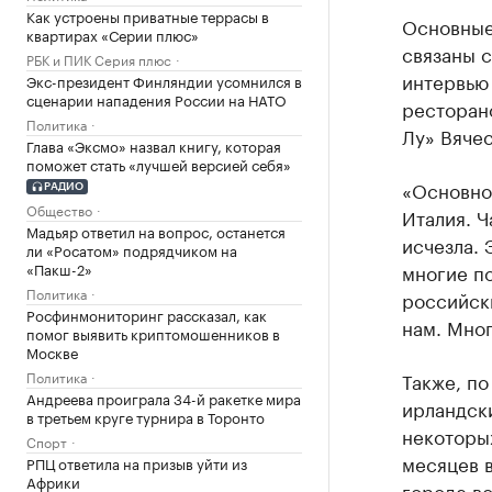
Как устроены приватные террасы в
Основные
квартирах «Серии плюс»
связаны с
РБК и ПИК Серия плюс
интервью
Экс-президент Финляндии усомнился в
сценарии нападения России на НАТО
ресторано
Политика
Лу» Вячес
Глава «Эксмо» назвал книгу, которая
поможет стать «лучшей версией себя»
«Основно
РАДИО
Общество
Италия. Ч
Мадьяр ответил на вопрос, останется
исчезла. 
ли «Росатом» подрядчиком на
«Пакш-2»
многие по
Политика
российск
Росфинмониторинг рассказал, как
нам. Мног
помог выявить криптомошенников в
Москве
Политика
Также, по
Андреева проиграла 34-й ракетке мира
ирландски
в третьем круге турнира в Торонто
некоторых
Спорт
месяцев в
РПЦ ответила на призыв уйти из
Африки
городе в