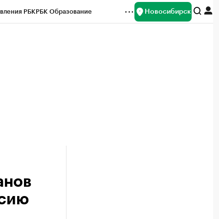
Новосибирск
вления РБК
РБК Образование
редитные рейтинги
Франшизы
Газета
ок наличной валюты
анов
ссию