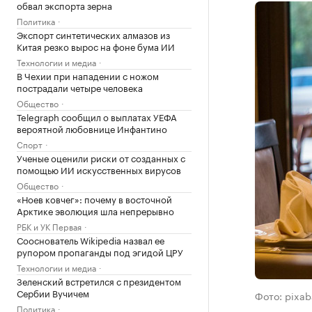
обвал экспорта зерна
Политика
Экспорт синтетических алмазов из
Китая резко вырос на фоне бума ИИ
Технологии и медиа
В Чехии при нападении с ножом
пострадали четыре человека
Общество
Telegraph сообщил о выплатах УЕФА
вероятной любовнице Инфантино
Спорт
Ученые оценили риски от созданных с
помощью ИИ искусственных вирусов
Общество
«Ноев ковчег»: почему в восточной
Арктике эволюция шла непрерывно
РБК и УК Первая
Сооснователь Wikipedia назвал ее
рупором пропаганды под эгидой ЦРУ
Технологии и медиа
Зеленский встретился с президентом
Сербии Вучичем
Фото: pixa
Политика