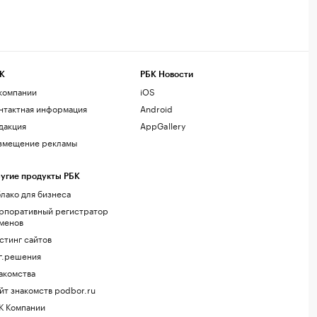
К
РБК Новости
компании
iOS
нтактная информация
Android
дакция
AppGallery
змещение рекламы
угие продукты РБК
лако для бизнеса
рпоративный регистратор
менов
стинг сайтов
г.решения
акомства
йт знакомств podbor.ru
К Компании