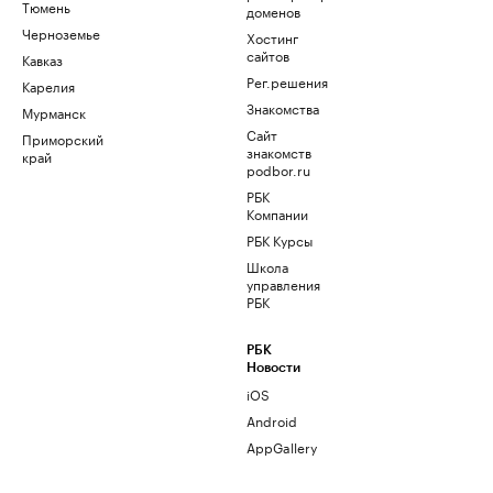
Тюмень
доменов
Черноземье
Хостинг
сайтов
Кавказ
Рег.решения
Карелия
Знакомства
Мурманск
Сайт
Приморский
знакомств
край
podbor.ru
РБК
Компании
РБК Курсы
Школа
управления
РБК
РБК
Новости
iOS
Android
AppGallery