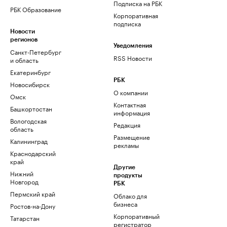
Подписка на РБК
РБК Образование
Корпоративная
подписка
Новости
регионов
Уведомления
Санкт-Петербург
RSS Новости
и область
Екатеринбург
РБК
Новосибирск
О компании
Омск
Контактная
Башкортостан
информация
Вологодская
Редакция
область
Размещение
Калининград
рекламы
Краснодарский
край
Другие
Нижний
продукты
Новгород
РБК
Пермский край
Облако для
бизнеса
Ростов-на-Дону
Корпоративный
Татарстан
регистратор