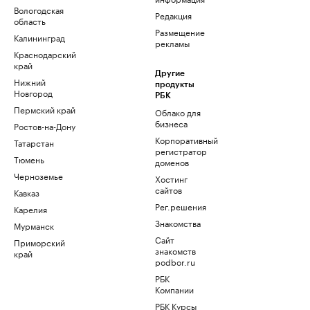
Вологодская
Редакция
область
Размещение
Калининград
рекламы
Краснодарский
край
Другие
Нижний
продукты
Новгород
РБК
Пермский край
Облако для
бизнеса
Ростов-на-Дону
Корпоративный
Татарстан
регистратор
Тюмень
доменов
Черноземье
Хостинг
сайтов
Кавказ
Рег.решения
Карелия
Знакомства
Мурманск
Сайт
Приморский
знакомств
край
podbor.ru
РБК
Компании
РБК Курсы