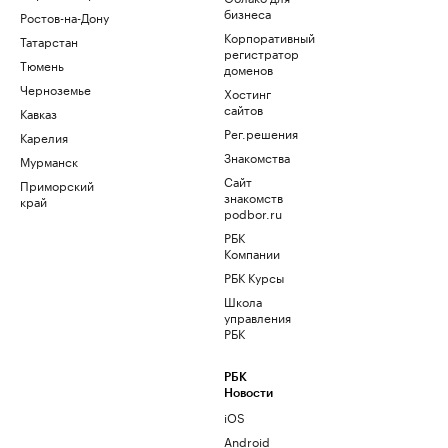
бизнеса
Ростов-на-Дону
Корпоративный
Татарстан
регистратор
Тюмень
доменов
Черноземье
Хостинг
сайтов
Кавказ
Рег.решения
Карелия
Знакомства
Мурманск
Сайт
Приморский
знакомств
край
podbor.ru
РБК
Компании
РБК Курсы
Школа
управления
РБК
РБК
Новости
iOS
Android