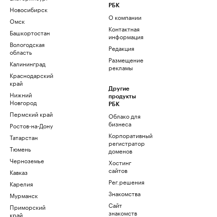
РБК
Новосибирск
О компании
Омск
Контактная
Башкортостан
информация
Вологодская
Редакция
область
Размещение
Калининград
рекламы
Краснодарский
край
Другие
Нижний
продукты
Новгород
РБК
Пермский край
Облако для
бизнеса
Ростов-на-Дону
Корпоративный
Татарстан
регистратор
Тюмень
доменов
Черноземье
Хостинг
сайтов
Кавказ
Рег.решения
Карелия
Знакомства
Мурманск
Сайт
Приморский
знакомств
край