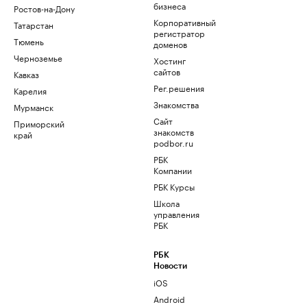
бизнеса
Ростов-на-Дону
Корпоративный
Татарстан
регистратор
Тюмень
доменов
Черноземье
Хостинг
сайтов
Кавказ
Рег.решения
Карелия
Знакомства
Мурманск
Сайт
Приморский
знакомств
край
podbor.ru
РБК
Компании
РБК Курсы
Школа
управления
РБК
РБК
Новости
iOS
Android