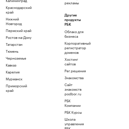
Калининград
рекламы
Краснодарский
край
Другие
Нижний
продукты
Новгород
РБК
Пермский край
Облако для
бизнеса
Ростов-на-Дону
Корпоративный
Татарстан
регистратор
Тюмень
доменов
Черноземье
Хостинг
сайтов
Кавказ
Рег.решения
Карелия
Знакомства
Мурманск
Сайт
Приморский
знакомств
край
podbor.ru
РБК
Компании
РБК Курсы
Школа
управления
РБК