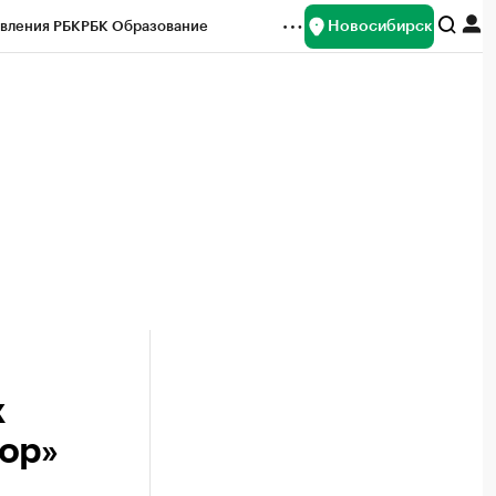
Новосибирск
вления РБК
РБК Образование
редитные рейтинги
Франшизы
Газета
ок наличной валюты
х
ор»