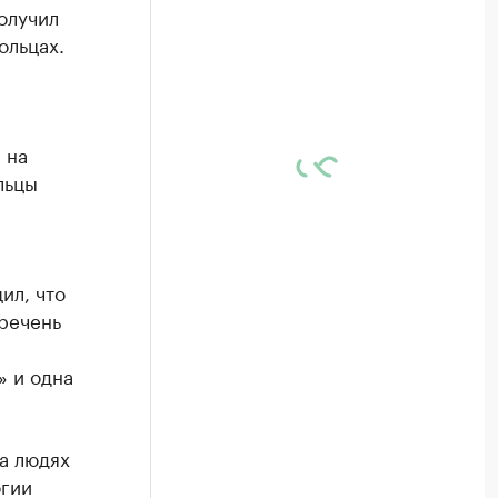
олучил
ольцах.
 на
льцы
ил, что
речень
 и одна
а людях
огии