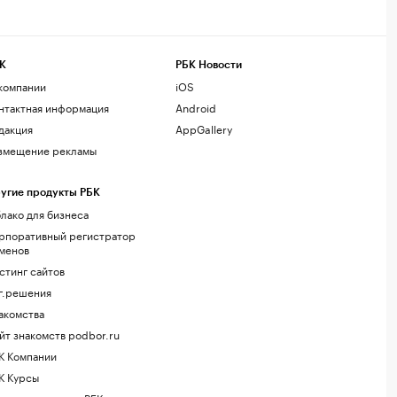
К
РБК Новости
компании
iOS
нтактная информация
Android
дакция
AppGallery
змещение рекламы
угие продукты РБК
лако для бизнеса
рпоративный регистратор
менов
стинг сайтов
г.решения
акомства
йт знакомств podbor.ru
К Компании
К Курсы