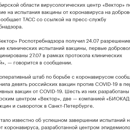
бирской области вирусологических центр «Вектор» п
ие на испытания вакцины от коронавируса на добров
сообщает ТАСС со ссылкой на пресс-службу
бнадзора.
Вектор» Роспотребнадзора получил 24.07 разрешение
ие клинических испытаний вакцины, первые доброво
цинированы 27.07 в рамках протокола клинических
й», — говорится в сообщении.
 оперативный штаб по борьбе с коронавирусом сообщ
ила девять российских вакцин против COVID-19 в пе
вных вакцин от COVID-19. Шесть из них разработаны
рским центром «Вектор», две — компанией «БИОКАД»
кцин и сывороток в Санкт-Петербурге.
стало известно об успешном завершении испытаний н
от коронавируса, разработанной центром эпидемиол