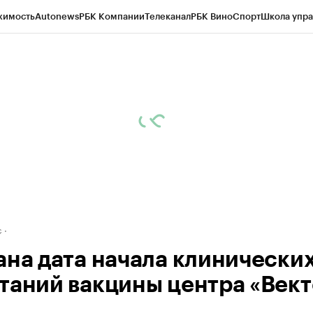
жимость
Autonews
РБК Компании
Телеканал
РБК Вино
Спорт
Школа упра
д
Стиль
Крипто
РБК Бизнес-среда
Дискуссионный клуб
Исследования
К
рагентов
Политика
Экономика
Бизнес
Технологии и медиа
Финансы
Рын
с
ана дата начала клинически
таний вакцины центра «Вект