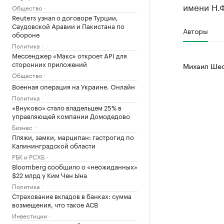
имени Н.Ф
Общество
Reuters узнал о договоре Турции,
Саудовской Аравии и Пакистана по
Авторы
обороне
Политика
Мессенджер «Макс» откроет API для
сторонних приложений
Михаил Шес
Общество
Военная операция на Украине. Онлайн
Политика
«Внуково» стало владельцем 25% в
управляющей компании Домодедово
Бизнес
Пляжи, замки, марципан: гастрогид по
Калининградской области
РБК и РСХБ
Bloomberg сообщило о «неожиданных»
$22 млрд у Ким Чен Ына
Политика
Страхование вкладов в банках: сумма
возмещения, что такое АСВ
Инвестиции