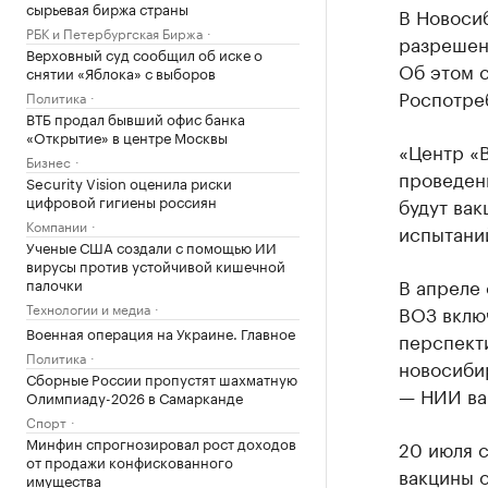
сырьевая биржа страны
В Новоси
РБК и Петербургская Биржа
разрешен
Верховный суд сообщил об иске о
Об этом 
снятии «Яблока» с выборов
Роспотре
Политика
ВТБ продал бывший офис банка
«Открытие» в центре Москвы
«Центр «
Бизнес
проведен
Security Vision оценила риски
цифровой гигиены россиян
будут вак
Компании
испытани
Ученые США создали с помощью ИИ
вирусы против устойчивой кишечной
В апреле
палочки
Технологии и медиа
ВОЗ включ
Военная операция на Украине. Главное
перспекти
Политика
новосиби
Сборные России пропустят шахматную
— НИИ ва
Олимпиаду-2026 в Самарканде
Спорт
Минфин спрогнозировал рост доходов
20 июля 
от продажи конфискованного
вакцины 
имущества