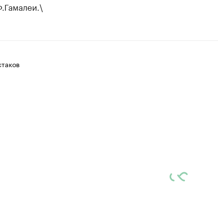
.Гамалеи.\
таков