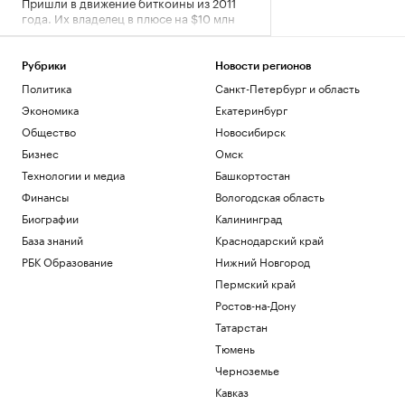
Пришли в движение биткоины из 2011
года. Их владелец в плюсе на $10 млн
Крипто
CMO: чем занимается директор по
Рубрики
Новости регионов
маркетингу
Политика
Санкт-Петербург и область
Образование
WSJ узнала о смене позиции разведки
Экономика
Екатеринбург
США о «нападении» России на НАТО
Общество
Новосибирск
Политика
Бизнес
Омск
Телеканалы объявили цены на
Технологии и медиа
Башкортостан
агитацию. Как партии будут строить
кампании
Финансы
Вологодская область
Подписка на РБК
Биографии
Калининград
База знаний
Краснодарский край
Загрузить еще
РБК Образование
Нижний Новгород
Пермский край
Ростов-на-Дону
Татарстан
Тюмень
Черноземье
Кавказ