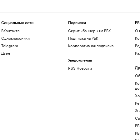
Социальные сети
Подписки
РБ
ВКонтакте
Скрыть баннеры на РБК
О 
Одноклассники
Подписка на РБК
Ко
Telegram
Корпоративная подписка
Ре
Дзен
Ра
Уведомления
RSS Новости
Др
Об
Ко
до
Хо
Ре
Зн
Са
РБ
РБ