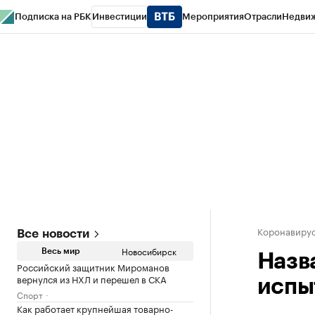
Подписка на РБК
Инвестиции
Мероприятия
Отрасли
Недви
РБК Курсы
РБК Life
Тренды
Визионеры
Национальные проекты
Горо
Спецпроекты СПб
Конференции СПб
Спецпроекты
Проверка конт
Коронавиру
Все новости
Новосибирск
Весь мир
Назв
Российский защитник Мироманов
вернулся из НХЛ и перешел в СКА
испы
Спорт
Как работает крупнейшая товарно-