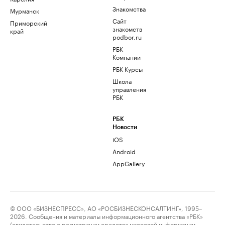
Знакомства
Мурманск
Сайт
Приморский
знакомств
край
podbor.ru
РБК
Компании
РБК Курсы
Школа
управления
РБК
РБК
Новости
iOS
Android
AppGallery
© ООО «БИЗНЕСПРЕСС», АО «РОСБИЗНЕСКОНСАЛТИНГ», 1995–
2026. Сообщения и материалы информационного агентства «РБК»
(свидетельство о регистрации средства массовой информации