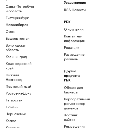
Уведомления
Санкт-Петербург
RSS Новости
и область
Екатеринбург
РБК
Новосибирск
О компании
Омск
Контактная
Башкортостан
информация
Вологодская
Редакция
область
Размещение
Калининград
рекламы
Краснодарский
край
Другие
Нижний
продукты
Новгород
РБК
Пермский край
Облако для
бизнеса
Ростов-на-Дону
Корпоративный
Татарстан
регистратор
Тюмень
доменов
Черноземье
Хостинг
сайтов
Кавказ
Рег.решения
Карелия