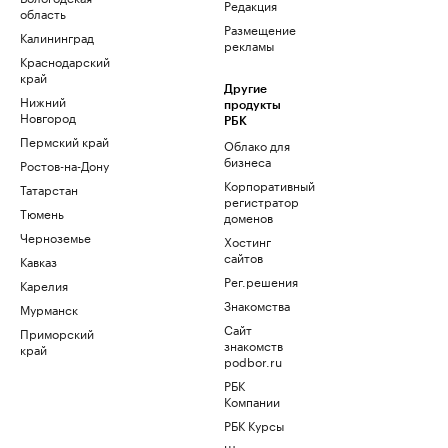
Редакция
область
Размещение
Калининград
рекламы
Краснодарский
край
Другие
Нижний
продукты
Новгород
РБК
Пермский край
Облако для
бизнеса
Ростов-на-Дону
Корпоративный
Татарстан
регистратор
Тюмень
доменов
Черноземье
Хостинг
сайтов
Кавказ
Рег.решения
Карелия
Знакомства
Мурманск
Сайт
Приморский
знакомств
край
podbor.ru
РБК
Компании
РБК Курсы