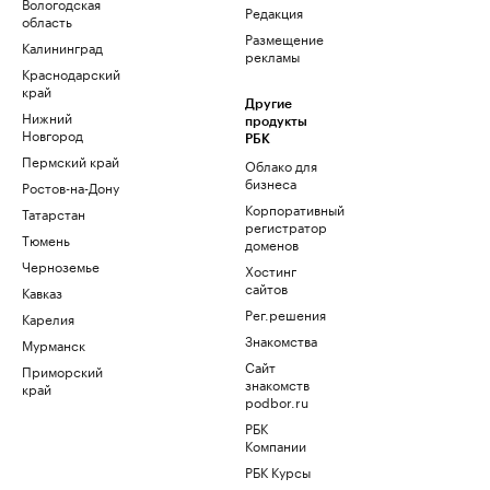
Вологодская
Редакция
область
Размещение
Калининград
рекламы
Краснодарский
край
Другие
Нижний
продукты
Новгород
РБК
Пермский край
Облако для
бизнеса
Ростов-на-Дону
Корпоративный
Татарстан
регистратор
Тюмень
доменов
Черноземье
Хостинг
сайтов
Кавказ
Рег.решения
Карелия
Знакомства
Мурманск
Сайт
Приморский
знакомств
край
podbor.ru
РБК
Компании
РБК Курсы