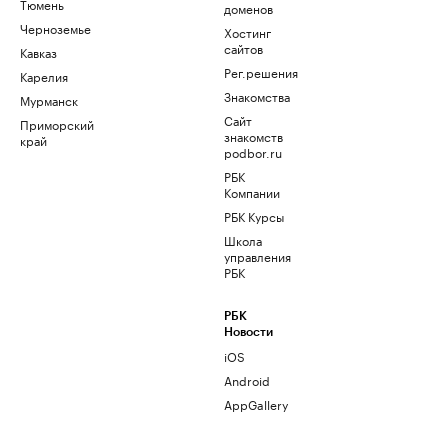
Тюмень
доменов
Черноземье
Хостинг
сайтов
Кавказ
Рег.решения
Карелия
Знакомства
Мурманск
Сайт
Приморский
знакомств
край
podbor.ru
РБК
Компании
РБК Курсы
Школа
управления
РБК
РБК
Новости
iOS
Android
AppGallery