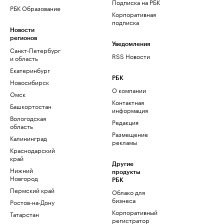
Подписка на РБК
РБК Образование
Корпоративная
подписка
Новости
регионов
Уведомления
Санкт-Петербург
RSS Новости
и область
Екатеринбург
РБК
Новосибирск
О компании
Омск
Контактная
Башкортостан
информация
Вологодская
Редакция
область
Размещение
Калининград
рекламы
Краснодарский
край
Другие
Нижний
продукты
Новгород
РБК
Пермский край
Облако для
бизнеса
Ростов-на-Дону
Корпоративный
Татарстан
регистратор