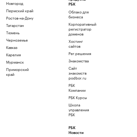
Новгород
РБК
Пермский край
Облако для
бизнеса
Ростов-на-Дону
Корпоративный
Татарстан
регистратор
Тюмень
доменов
Черноземье
Хостинг
сайтов
Кавказ
Рег.решения
Карелия
Знакомства
Мурманск
Сайт
Приморский
знакомств
край
podbor.ru
РБК
Компании
РБК Курсы
Школа
управления
РБК
РБК
Новости