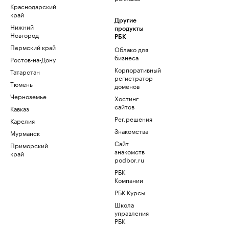
Краснодарский
край
Другие
Нижний
продукты
Новгород
РБК
Пермский край
Облако для
бизнеса
Ростов-на-Дону
Корпоративный
Татарстан
регистратор
Тюмень
доменов
Черноземье
Хостинг
сайтов
Кавказ
Рег.решения
Карелия
Знакомства
Мурманск
Сайт
Приморский
знакомств
край
podbor.ru
РБК
Компании
РБК Курсы
Школа
управления
РБК