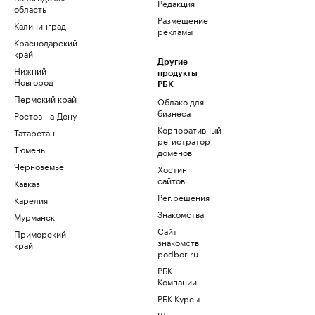
Редакция
область
Размещение
Калининград
рекламы
Краснодарский
край
Другие
Нижний
продукты
Новгород
РБК
Пермский край
Облако для
бизнеса
Ростов-на-Дону
Корпоративный
Татарстан
регистратор
Тюмень
доменов
Черноземье
Хостинг
сайтов
Кавказ
Рег.решения
Карелия
Знакомства
Мурманск
Сайт
Приморский
знакомств
край
podbor.ru
РБК
Компании
РБК Курсы
Школа