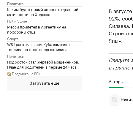
Политика
Каким будет новый эпицентр деловой
В августе
активности на Ходынке
92%,
соо
РБК и Stone
Силаева. 
Месси прилетел в Аргентину на
похороны отца
Строител
Спорт
Япы».
WSJ раскрыла, чем Куба заменяет
топливо на фоне энергокризиса
Политика
Следите 
Подросток стал жертвой мошенников.
в группе
План для родителей в первые 24 часа
Подписка на РБК
Авторы
Загрузить еще
Никит