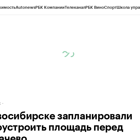
жимость
Autonews
РБК Компании
Телеканал
РБК Вино
Спорт
Школа упра
д
Стиль
Крипто
РБК Бизнес-среда
Дискуссионный клуб
Исследования
К
рагентов
Политика
Экономика
Бизнес
Технологии и медиа
Финансы
Рын
к
восибирске запланировали
оустроить площадь перед
ачево