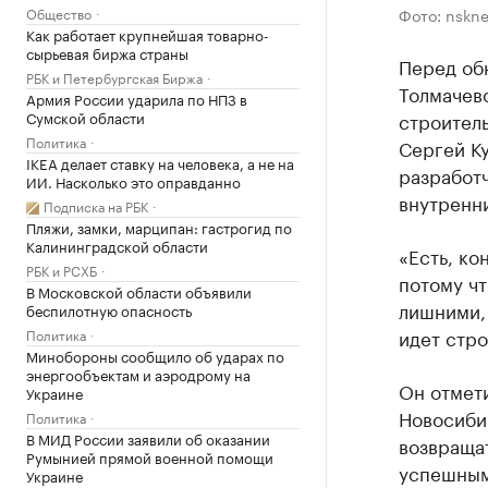
Фото: nskne
Общество
Как работает крупнейшая товарно-
сырьевая биржа страны
Перед об
РБК и Петербургская Биржа
Толмачев
Армия России ударила по НПЗ в
строител
Сумской области
Политика
Сергей К
IKEA делает ставку на человека, а не на
разработ
ИИ. Насколько это оправданно
внутренни
Подписка на РБК
Пляжи, замки, марципан: гастрогид по
Калининградской области
«Есть, к
РБК и РСХБ
потому чт
В Московской области объявили
лишними, 
беспилотную опасность
идет стро
Политика
Минобороны сообщило об ударах по
энергообъектам и аэродрому на
Он отмети
Украине
Новосиби
Политика
В МИД России заявили об оказании
возвращат
Румынией прямой военной помощи
успешным
Украине