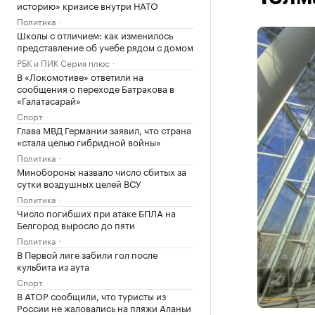
историю» кризисе внутри НАТО
Политика
Школы с отличием: как изменилось
представление об учебе рядом с домом
РБК и ПИК Серия плюс
В «Локомотиве» ответили на
сообщения о переходе Батракова в
«Галатасарай»
Спорт
Глава МВД Германии заявил, что страна
«стала целью гибридной войны»
Политика
Минобороны назвало число сбитых за
сутки воздушных целей ВСУ
Политика
Число погибших при атаке БПЛА на
Белгород выросло до пяти
Политика
В Первой лиге забили гол после
кульбита из аута
Спорт
В АТОР сообщили, что туристы из
России не жаловались на пляжи Аланьи