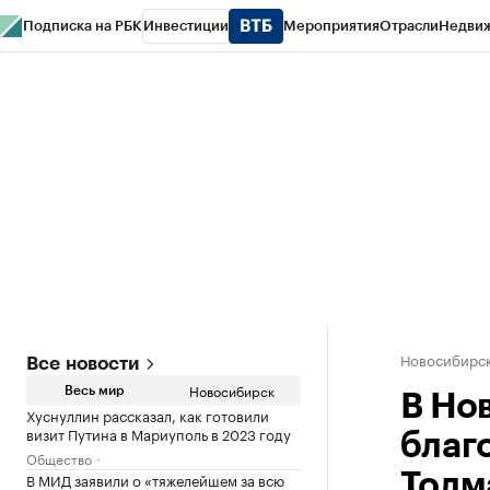
Подписка на РБК
Инвестиции
Мероприятия
Отрасли
Недви
РБК Курсы
РБК Life
Тренды
Визионеры
Национальные проекты
Горо
Спецпроекты СПб
Конференции СПб
Спецпроекты
Проверка конт
Новосибирс
Все новости
Новосибирск
Весь мир
В Но
Хуснуллин рассказал, как готовили
визит Путина в Мариуполь в 2023 году
благ
Общество
В МИД заявили о «тяжелейшем за всю
Толм