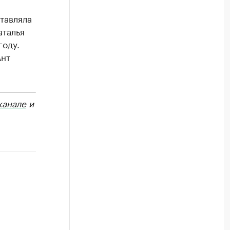
тавляла
аталья
году.
Ант
канале
и