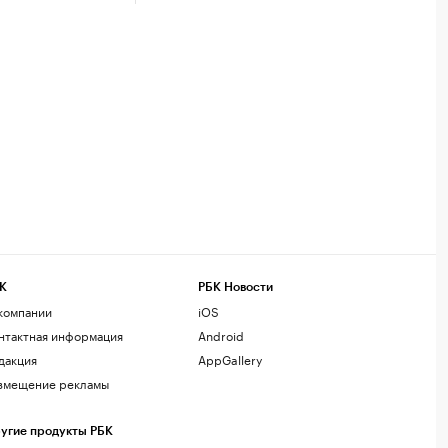
К
РБК Новости
компании
iOS
нтактная информация
Android
дакция
AppGallery
змещение рекламы
угие продукты РБК