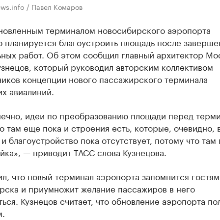
ws.info / Павел Комаров
новленным терминалом новосибирского аэропорта
о планируется благоустроить площадь после заверше
ьных работ. Об этом сообщил главный архитектор Мо
узнецов, который руководил авторским коллективом
чиков концепции нового пассажирского терминала
х авиалиний.
онечно, идеи по преобразованию площади перед терм
о там еще пока и строения есть, которые, очевидно, 
и благоустройство пока отсутствует, потому что там 
йка», — приводит ТАСС слова Кузнецова.
л, что новый терминал аэропорта запомнится гостям
рска и приумножит желание пассажиров в него
ься. Кузнецов считает, что обновление аэропорта по
.