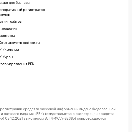
лако для бизнеса
рпоративный регистратор
менов
стинг сайтов
г.решения
акомства
йт знакомств podbor.ru
К Компании
К Курсы
ола управления РБК
регистрации средства массовой информации выдано Федеральной
и сетевого издания «РБК» (свидетельство о регистрации средства
ор) 03.12.2021 за номером ЭЛ №ФС77-82385) сопровождаются