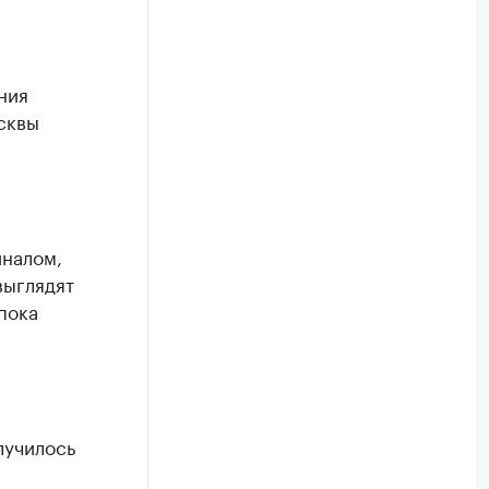
ния
сквы
иналом,
выглядят
пока
лучилось