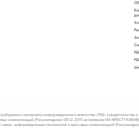
Об
Ко
до
Хо
Ре
Зн
Са
РБ
РБ
Шк
ения и материалы информационного агентства «РБК» (свидетельство о 
овых коммуникаций (Роскомнадзор) 09.12.2015 за номером ИА №ФС77-63848) 
 связи, информационных технологий и массовых коммуникаций (Роскомнадз