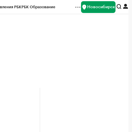
Новосибирск
вления РБК
РБК Образование
редитные рейтинги
Франшизы
Газета
ок наличной валюты