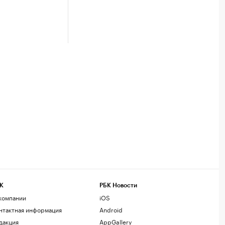
К
РБК Новости
компании
iOS
нтактная информация
Android
дакция
AppGallery