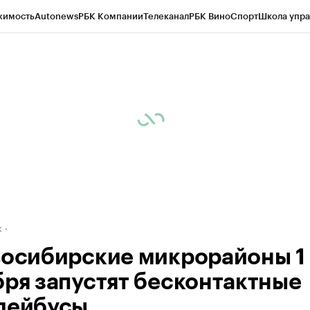
жимость
Autonews
РБК Компании
Телеканал
РБК Вино
Спорт
Школа упра
д
Стиль
Крипто
РБК Бизнес-среда
Дискуссионный клуб
Исследования
К
рагентов
Политика
Экономика
Бизнес
Технологии и медиа
Финансы
Рын
к
восибирские микрорайоны 1
бря запустят бесконтактные
лейбусы