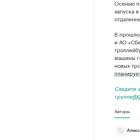
Осенью п
запуска в
отдаленн
В прошло
и АО «Сб
троллейбу
машины го
новых тро
планируе
Следите 
группе
ВК
Авторы
Алекс