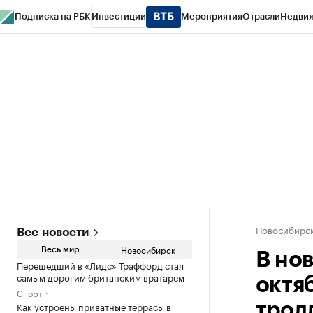
Подписка на РБК
Инвестиции
Мероприятия
Отрасли
Недви
РБК Курсы
РБК Life
Тренды
Визионеры
Национальные проекты
Горо
Спецпроекты СПб
Конференции СПб
Спецпроекты
Проверка конт
Новосибирс
Все новости
Новосибирск
Весь мир
В но
Перешедший в «Лидс» Траффорд стал
самым дорогим британским вратарем
октя
Спорт
Как устроены приватные террасы в
трол