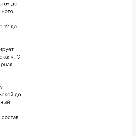
ого» до
чного
с 12 до
ирует
ская». С
ерная
ут
ьской до
сный
 —
 состав