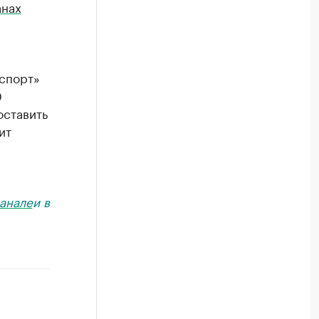
анах
спорт»
0
оставить
ит
анале
и в