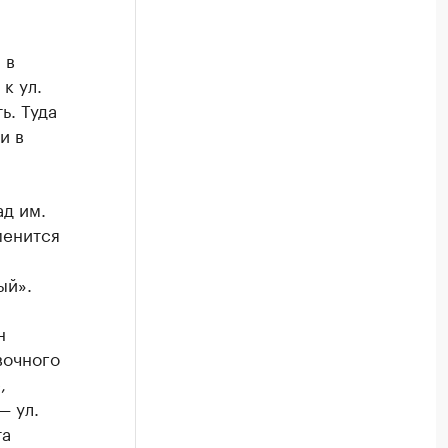
 в
к ул.
ь. Туда
и в
д им.
менится
ый».
н
вочного
,
— ул.
та