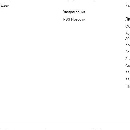
Дзен
Ра
Уведомления
RSS Новости
Др
Об
Ко
до
Хо
Ре
Зн
Са
РБ
РБ
Шк