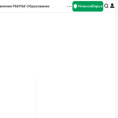
Новосибирск
вления РБК
РБК Образование
редитные рейтинги
Франшизы
Газета
ок наличной валюты