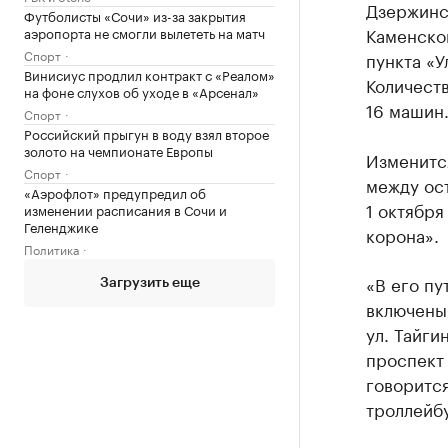
Дзержинс
Футболисты «Сочи» из-за закрытия
Каменско
аэропорта не смогли вылететь на матч
Спорт
пункта «У
Винисиус продлил контракт с «Реалом»
Количеств
на фоне слухов об уходе в «Арсенал»
16 машин
Спорт
Российский прыгун в воду взял второе
золото на чемпионате Европы
Изменитс
Спорт
между ост
«Аэрофлот» предупредил об
1 октябр
изменении расписания в Сочи и
Геленджике
корона».
Политика
«В его пу
Загрузить еще
включены 
ул. Тайги
проспект
говоритс
троллейбу