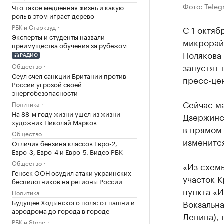
Фото: Teleg
Что такое медленная жизнь и какую
роль в этом играет дерево
РБК и Старквуд
С 1 октя
Эксперты и студенты назвали
микрорайо
преимущества обучения за рубежом
Полякова 
РАДИО
запустят 
Общество
Сеул счел санкции Британии против
пресс-це
России угрозой своей
энергобезопасности
Сейчас ма
Политика
На 88-м году жизни ушел из жизни
Дзержинск
художник Николай Марков
в прямом 
Общество
изменится
Отличия бензина классов Евро-2,
Евро-3, Евро-4 и Евро-5. Видео РБК
Общество
«Из схем
Генсек ООН осудил атаки украинских
участок К
беспилотников на регионы России
пункта «И
Политика
Будущее Ходынского поля: от пашни и
Вокзальна
аэродрома до города в городе
Ленина), 
РБК и Stone