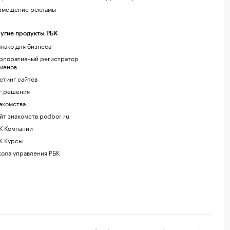
змещение рекламы
угие продукты РБК
лако для бизнеса
рпоративный регистратор
менов
стинг сайтов
г.решения
акомства
йт знакомств podbor.ru
К Компании
К Курсы
ола управления РБК