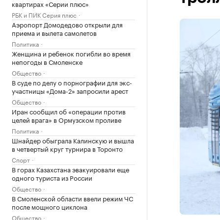
квартирах «Серии плюс»
РБК и ПИК Серия плюс
Аэропорт Домодедово открыли для
приема и вылета самолетов
Политика
Женщина и ребенок погибли во время
непогоды в Смоленске
Общество
В суде по делу о порнографии для экс-
участницы «Дома-2» запросили арест
Общество
Иран сообщил об «операции против
целей врага» в Ормузском проливе
Политика
Шнайдер обыграла Калинскую и вышла
в четвертый круг турнира в Торонто
Спорт
В горах Казахстана эвакуировали еще
одного туриста из России
Общество
В Смоленской области ввели режим ЧС
после мощного циклона
Общество