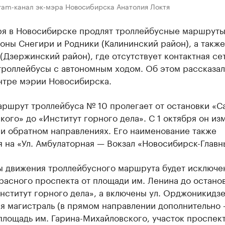
ram-канал эк-мэра Новосибирска Анатолия Локтя
бря в Новосибирске продлят троллейбусные маршруты
ны Снегири и Родники (Калининский район), а также 
(Дзержинский район), где отсутствует контактная сет
троллейбусы с автономным ходом. Об этом рассказал
нтре мэрии Новосибирска.
ршрут троллейбуса № 10 пролегает от остановки «Са
ого» до «Институт горного дела». С 1 октября он из
и обратном направлениях. Его наименование также
 на «Ул. Амбулаторная — Вокзал «Новосибирск-Главн
ы движения троллейбусного маршрута будет исключе
расного проспекта от площади им. Ленина до остано
нститут горного дела», а включены ул. Орджоникидзе
я магистраль (в прямом направлении дополнительно 
площадь им. Гарина-Михайловского, участок проспек