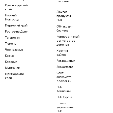
рекламы
Краснодарский
край
Другие
Нижний
продукты
Новгород
РБК
Пермский край
Облако для
бизнеса
Ростов-на-Дону
Корпоративный
Татарстан
регистратор
Тюмень
доменов
Черноземье
Хостинг
сайтов
Кавказ
Рег.решения
Карелия
Знакомства
Мурманск
Сайт
Приморский
знакомств
край
podbor.ru
РБК
Компании
РБК Курсы
Школа
управления
РБК