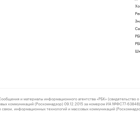
Хо
Ре
Зн
Са
РБ
РБ
Шк
ения и материалы информационного агентства «РБК» (свидетельство о 
овых коммуникаций (Роскомнадзор) 09.12.2015 за номером ИА №ФС77-63848) 
 связи, информационных технологий и массовых коммуникаций (Роскомнадз