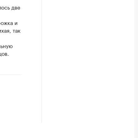
лось две
рожка и
хая, так
льную
цов.