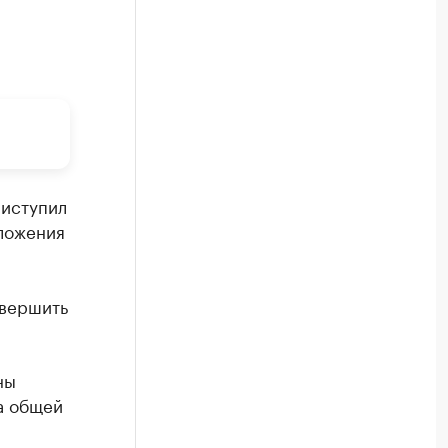
риступил
Вложения
авершить
ны
а общей