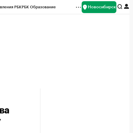
Новосибирск
вления РБК
РБК Образование
редитные рейтинги
Франшизы
Газета
ок наличной валюты
ва
у