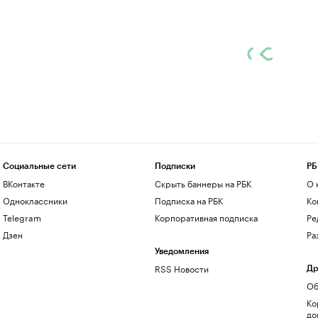
Социальные сети
Подписки
РБ
ВКонтакте
Скрыть баннеры на РБК
О 
Одноклассники
Подписка на РБК
Ко
Telegram
Корпоративная подписка
Ре
Дзен
Ра
Уведомления
RSS Новости
Др
Об
Ко
до