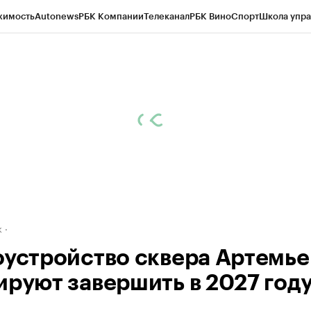
жимость
Autonews
РБК Компании
Телеканал
РБК Вино
Спорт
Школа упра
д
Стиль
Крипто
РБК Бизнес-среда
Дискуссионный клуб
Исследования
К
рагентов
Политика
Экономика
Бизнес
Технологии и медиа
Финансы
Рын
к
оустройство сквера Артемье
ируют завершить в 2027 год