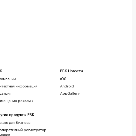
К
РБК Новости
компании
iOS
нтактная информация
Android
дакция
AppGallery
змещение рекламы
угие продукты РБК
лако для бизнеса
рпоративный регистратор
менов