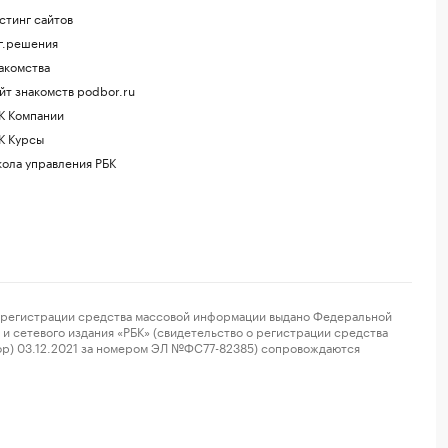
стинг сайтов
г.решения
акомства
йт знакомств podbor.ru
К Компании
К Курсы
ола управления РБК
регистрации средства массовой информации выдано Федеральной
и сетевого издания «РБК» (свидетельство о регистрации средства
ор) 03.12.2021 за номером ЭЛ №ФС77-82385) сопровождаются