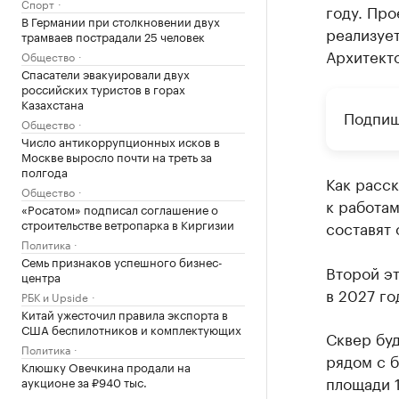
Спорт
году. Про
В Германии при столкновении двух
реализуе
трамваев пострадали 25 человек
Архитекто
Общество
Спасатели эвакуировали двух
российских туристов в горах
Казахстана
Подпиш
Общество
Число антикоррупционных исков в
Москве выросло почти на треть за
полгода
Как расс
Общество
к работам
«Росатом» подписал соглашение о
строительстве ветропарка в Киргизии
составят 
Политика
Семь признаков успешного бизнес-
Второй эт
центра
в 2027 го
РБК и Upside
Китай ужесточил правила экспорта в
США беспилотников и комплектующих
Сквер буд
Политика
рядом с 
Клюшку Овечкина продали на
площади 1
аукционе за ₽940 тыс.