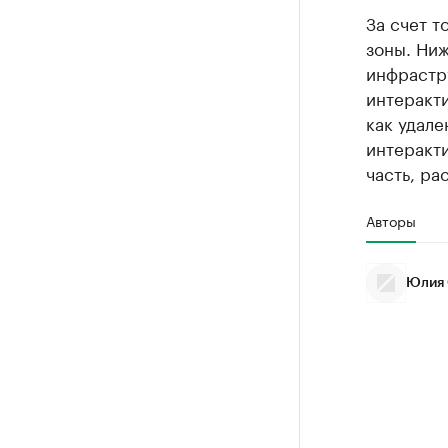
За счет т
зоны. Ниж
инфрастру
интеракти
как удале
интеракт
часть, ра
Авторы
Юлия 