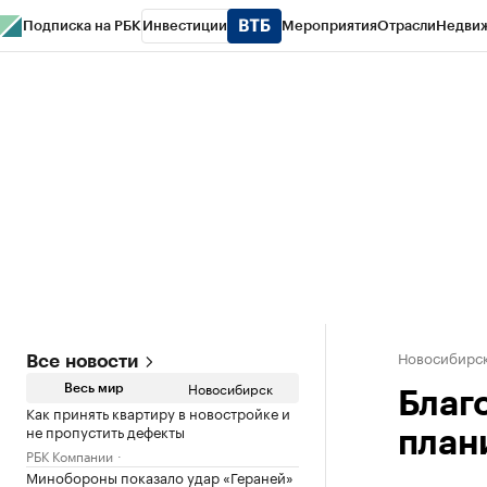
Подписка на РБК
Инвестиции
Мероприятия
Отрасли
Недви
РБК Курсы
РБК Life
Тренды
Визионеры
Национальные проекты
Горо
Спецпроекты СПб
Конференции СПб
Спецпроекты
Проверка конт
Новосибирс
Все новости
Новосибирск
Весь мир
Благ
Как принять квартиру в новостройке и
не пропустить дефекты
план
РБК Компании
Минобороны показало удар «Гераней»