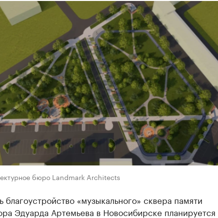
ектурное бюро Landmark Architects
ь благоустройство «музыкального» сквера памяти
ора Эдуарда Артемьева в Новосибирске планируется 