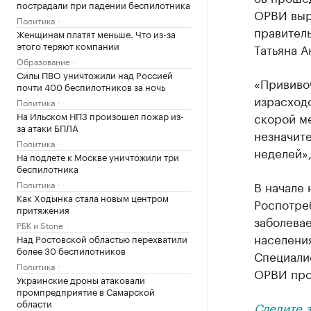
пострадали при падении беспилотника
ОРВИ выр
Политика
правител
Женщинам платят меньше. Что из-за
этого теряют компании
Татьяна А
Образование
Силы ПВО уничтожили над Россией
«Прививо
почти 400 беспилотников за ночь
израсходо
Политика
На Ильском НПЗ произошел пожар из-
скорой м
за атаки БПЛА
незначит
Политика
неделей»,
На подлете к Москве уничтожили три
беспилотника
Политика
В начале 
Как Ходынка стала новым центром
Роспотре
притяжения
заболевае
РБК и Stone
населени
Над Ростовской областью перехватили
более 30 беспилотников
Специали
Политика
ОРВИ про
Украинские дроны атаковали
промпредприятие в Самарской
области
Следите 