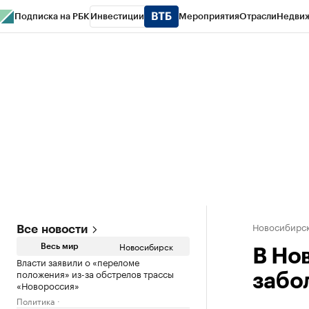
Подписка на РБК
Инвестиции
Мероприятия
Отрасли
Недви
РБК Курсы
РБК Life
Тренды
Визионеры
Национальные проекты
Горо
Спецпроекты СПб
Конференции СПб
Спецпроекты
Проверка конт
Новосибирс
Все новости
Новосибирск
Весь мир
В Но
Власти заявили о «переломе
положения» из-за обстрелов трассы
забо
«Новороссия»
Политика