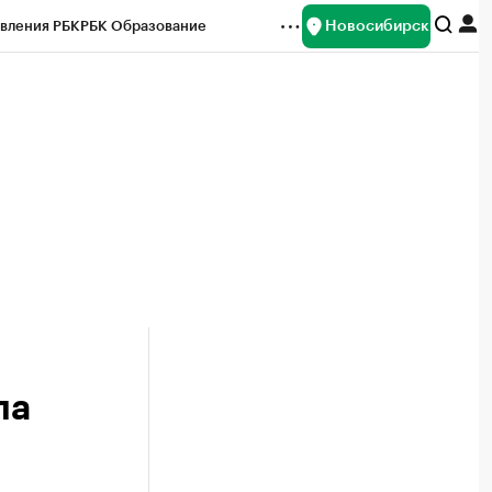
Новосибирск
вления РБК
РБК Образование
редитные рейтинги
Франшизы
Газета
ок наличной валюты
ла