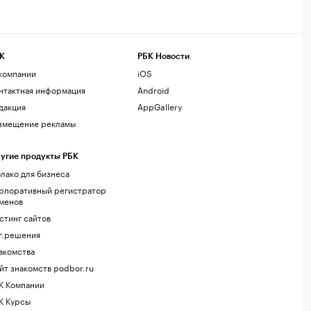
К
РБК Новости
компании
iOS
нтактная информация
Android
дакция
AppGallery
змещение рекламы
угие продукты РБК
лако для бизнеса
рпоративный регистратор
менов
стинг сайтов
г.решения
акомства
йт знакомств podbor.ru
К Компании
К Курсы