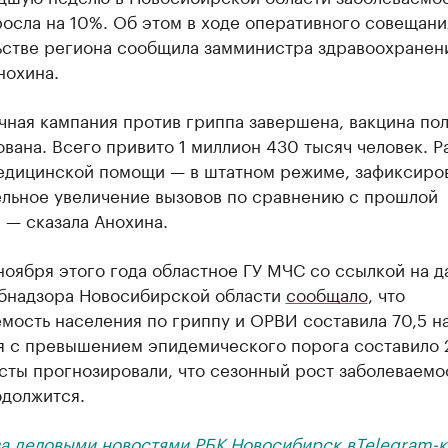
осла на 10%. Об этом в ходе оперативного совещани
ьстве региона сообщила замминистра здравоохранен
нохина.
чная кампания против гриппа завершена, вакцина по
вана. Всего привито 1 миллион 430 тысяч человек. Р
едицинской помощи — в штатном режиме, зафиксиро
ельное увеличение вызовов по сравнению с прошлой
 — сказала Анохина.
ноября этого года областное ГУ МЧС со ссылкой на 
бнадзора Новосибирской области
сообщало
, что
мость населения по гриппу и ОРВИ составила 70,5 на
я с превышением эпидемического порога составило 2
сты прогнозировали, что сезонный рост заболеваемо
должится.
за деловыми новостями РБК Новосибирск в
Telegram-к