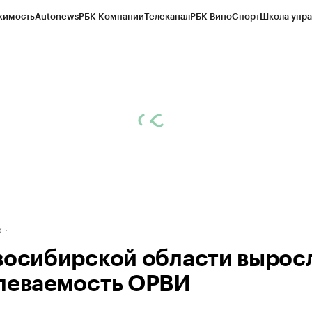
жимость
Autonews
РБК Компании
Телеканал
РБК Вино
Спорт
Школа упра
д
Стиль
Крипто
РБК Бизнес-среда
Дискуссионный клуб
Исследования
К
рагентов
Политика
Экономика
Бизнес
Технологии и медиа
Финансы
Рын
к
восибирской области вырос
леваемость ОРВИ