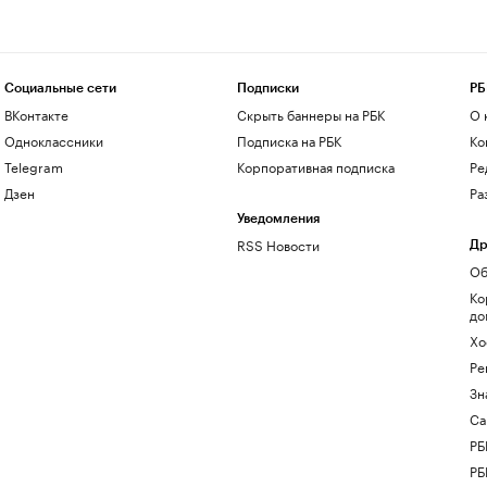
Социальные сети
Подписки
РБ
ВКонтакте
Скрыть баннеры на РБК
О 
Одноклассники
Подписка на РБК
Ко
Telegram
Корпоративная подписка
Ре
Дзен
Ра
Уведомления
RSS Новости
Др
Об
Ко
до
Хо
Ре
Зн
Са
РБ
РБ