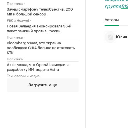
Политика
группе
ВК
Зачем смартфону телеобъектив, 200
Мп и большой сенсор
Авторы
РБК и Huawei
Новая Зеландия анонсировала 36-й
пакет санкций против России
Политика
Юлия 
Bloomberg узнал, что Украина
пообещала США больше не атаковать
КТК
Политика
Axios узнал, что OpenAI замедлила
разработку ИИ-модели Astra
Технологии и медиа
Загрузить еще