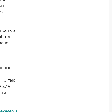
я в
ия
лностью
абота
вано
данные
 10 тыс.
5,7%.
сти
анале
и в