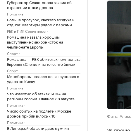
Губернатор Севастополя заявил об
отражении атаки дронов
Политика
Больше прогулок, свежего воздуха и
отдыха: квартиры рядом с парками
РБК и ПИК Серия плюс
Ромашина назвала хорошим
выступление синхронисток на
чемпионате Европы
Спорт
Ромашина — РБК об итогах чемпионата
Европы: «Слепили из того, что было»
Спорт
Минобороны назвало цели группового
удара по Киеву
Политика
Что известно об атаках БПЛА на
регионы России. Главное к 8 августа
Политика
Число сбитых на подлете к Москве
дронов приблизилось к 10
Фото: Алекс
Политика
В Липецкой области двое мужчин
Зв проше