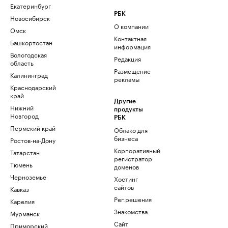
Екатеринбург
РБК
Новосибирск
О компании
Омск
Контактная
Башкортостан
информация
Вологодская
Редакция
область
Размещение
Калининград
рекламы
Краснодарский
край
Другие
Нижний
продукты
Новгород
РБК
Пермский край
Облако для
бизнеса
Ростов-на-Дону
Корпоративный
Татарстан
регистратор
Тюмень
доменов
Черноземье
Хостинг
сайтов
Кавказ
Рег.решения
Карелия
Знакомства
Мурманск
Сайт
Приморский