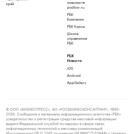
знакомств
край
podbor.ru
РБК
Компании
РБК Курсы
Школа
управления
РБК
РБК
Новости
iOS
Android
AppGallery
© ООО «БИЗНЕСПРЕСС», АО «РОСБИЗНЕСКОНСАЛТИНГ», 1995–
2026. Сообщения и материалы информационного агентства «РБК»
(свидетельство о регистрации средства массовой информации
выдано Федеральной службой по надзору в сфере связи,
информационных технологий и массовых коммуникаций
(Роскомнадзор) 09.12.2015 за номером ИА №ФС77-63848) и сетевого