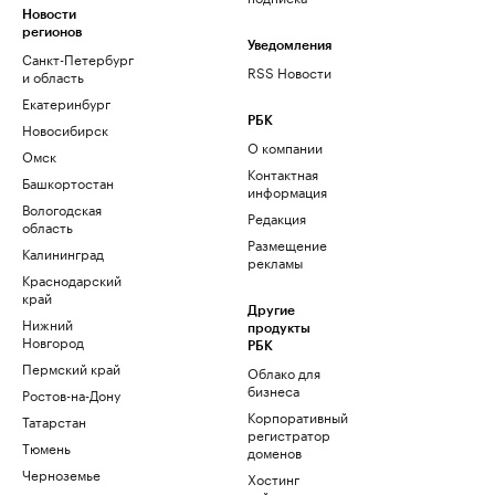
Новости
регионов
Уведомления
Санкт-Петербург
RSS Новости
и область
Екатеринбург
РБК
Новосибирск
О компании
Омск
Контактная
Башкортостан
информация
Вологодская
Редакция
область
Размещение
Калининград
рекламы
Краснодарский
край
Другие
Нижний
продукты
Новгород
РБК
Пермский край
Облако для
бизнеса
Ростов-на-Дону
Корпоративный
Татарстан
регистратор
Тюмень
доменов
Черноземье
Хостинг