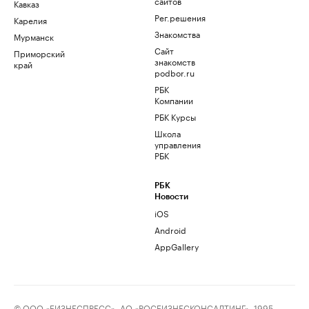
сайтов
Кавказ
Рег.решения
Карелия
Знакомства
Мурманск
Сайт
Приморский
знакомств
край
podbor.ru
РБК
Компании
РБК Курсы
Школа
управления
РБК
РБК
Новости
iOS
Android
AppGallery
© ООО «БИЗНЕСПРЕСС», АО «РОСБИЗНЕСКОНСАЛТИНГ», 1995–