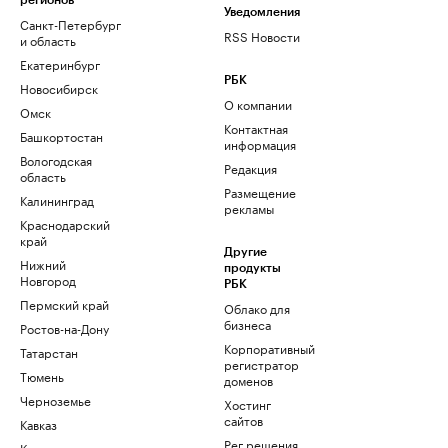
регионов
Уведомления
Санкт-Петербург
RSS Новости
и область
Екатеринбург
РБК
Новосибирск
О компании
Омск
Контактная
Башкортостан
информация
Вологодская
Редакция
область
Размещение
Калининград
рекламы
Краснодарский
край
Другие
Нижний
продукты
Новгород
РБК
Пермский край
Облако для
бизнеса
Ростов-на-Дону
Корпоративный
Татарстан
регистратор
Тюмень
доменов
Черноземье
Хостинг
сайтов
Кавказ
Рег.решения
Карелия