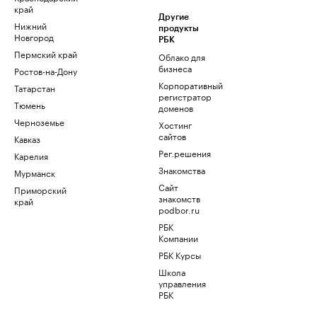
край
Другие
Нижний
продукты
Новгород
РБК
Пермский край
Облако для
бизнеса
Ростов-на-Дону
Корпоративный
Татарстан
регистратор
Тюмень
доменов
Черноземье
Хостинг
сайтов
Кавказ
Рег.решения
Карелия
Знакомства
Мурманск
Сайт
Приморский
знакомств
край
podbor.ru
РБК
Компании
РБК Курсы
Школа
управления
РБК