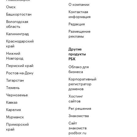
О компании
Омск
Контактная
Башкортостан
информация
Вологодская
Редакция
область
Размещение
Калининград
рекламы
Краснодарский
край
Другие
Нижний
продукты
Новгород
РБК
Пермский край
Облако для
бизнеса
Ростов-на-Дону
Корпоративный
Татарстан
регистратор
Тюмень
доменов
Черноземье
Хостинг
сайтов
Кавказ
Рег.решения
Карелия
Знакомства
Мурманск
Сайт
Приморский
знакомств
край
podbor.ru