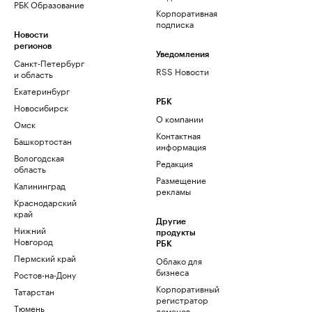
РБК Образование
Корпоративная
подписка
Новости
регионов
Уведомления
Санкт-Петербург
RSS Новости
и область
Екатеринбург
РБК
Новосибирск
О компании
Омск
Контактная
Башкортостан
информация
Вологодская
Редакция
область
Размещение
Калининград
рекламы
Краснодарский
край
Другие
Нижний
продукты
Новгород
РБК
Пермский край
Облако для
бизнеса
Ростов-на-Дону
Корпоративный
Татарстан
регистратор
Тюмень
доменов