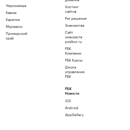
Черноземье
Хостинг
сайтов
Кавказ
Рег.решения
Карелия
Знакомства
Мурманск
Сайт
Приморский
знакомств
край
podbor.ru
РБК
Компании
РБК Курсы
Школа
управления
РБК
РБК
Новости
iOS
Android
AppGallery