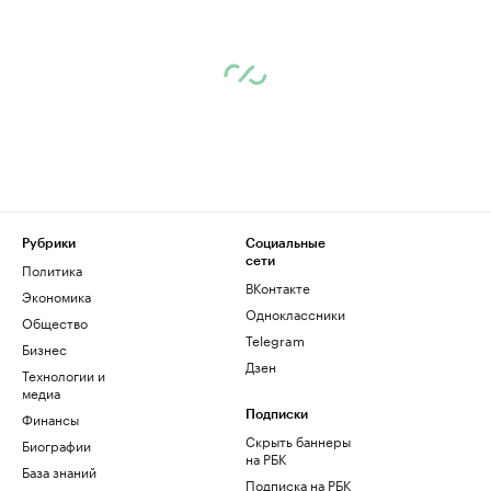
Рубрики
Социальные
сети
Политика
ВКонтакте
Экономика
Одноклассники
Общество
Telegram
Бизнес
Дзен
Технологии и
медиа
Финансы
Подписки
Скрыть баннеры
Биографии
на РБК
База знаний
Подписка на РБК