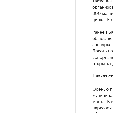
Также вла
организов
300 маши
цирка. Ее
Ранее РБ
обществе
зоопарка
Локоть
по
«спорная»
открыть в
Низкая с
Осенью п
муниципа
места. В
парковочн