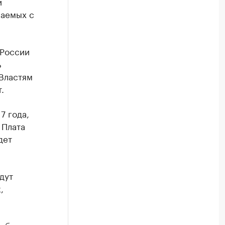
и
раемых с
 России
ь
 Властям
.
7 года,
 Плата
дет
дут
,