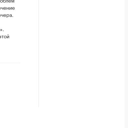
роблем
ечение
ечера.
».
этой