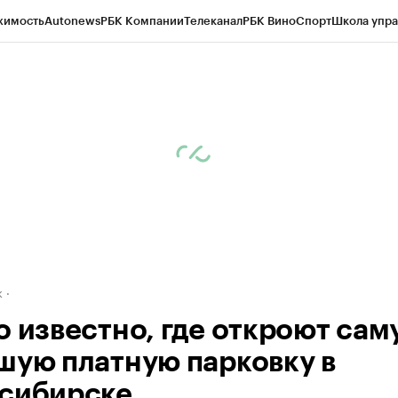
жимость
Autonews
РБК Компании
Телеканал
РБК Вино
Спорт
Школа упра
д
Стиль
Крипто
РБК Бизнес-среда
Дискуссионный клуб
Исследования
К
рагентов
Политика
Экономика
Бизнес
Технологии и медиа
Финансы
Рын
к
о известно, где откроют сам
шую платную парковку в
сибирске