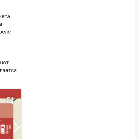
жета
а
осле
 нет
лается