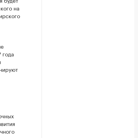
я будет
кого на
ирского
ле
7 года
м
анируют
очных
звития
очного