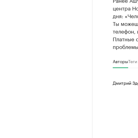
Ранее Аш
центра Н
дня: «Чел
Ты можешь
телефон, 
Платные с
проблемы
Авторы
Теги
Дмитрий Зд