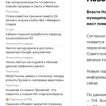
Как испанские власти готовятся к
новому прорыву в Сеуту и Мелилью
Политика
Власти Н
Стала известна причина смерти 29-
муниципал
летнего игрока клуба НБА «Мемфис»
Кларка
мест появ
Спорт
Кабмин поручил доработать переход
Согласно
на российское ПО
появится 
Технологии и медиа
пересечен
Gemini заподозрили в доступе к
закрытым Google-документам
Советской
Технологии и медиа
дворца к
Число сбитых на подлете к Москве
дронов превысило десять
Новые па
Политика
МИД России заявил о попытках Запада
информац
втянуть Грузию в «кровавые авантюры»
связи.
Политика
Инженер по имени Прометей. Что
По данны
известно о новом ИИ-стартапе Безоса
Подписка на РБК
— 114. В
Пашинян объявил закрытой страницу
до 30 сен