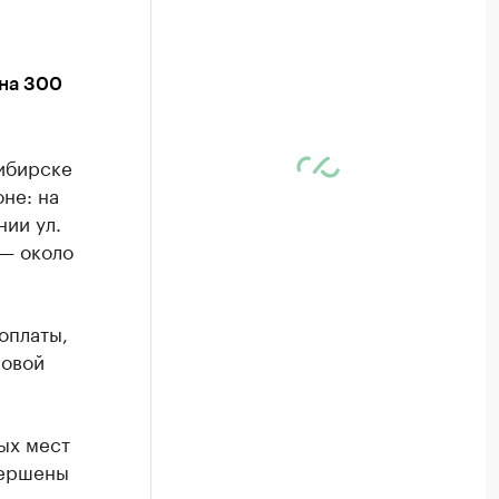
 на 300
сибирске
не: на
нии ул.
 — около
оплаты,
совой
ых мест
вершены