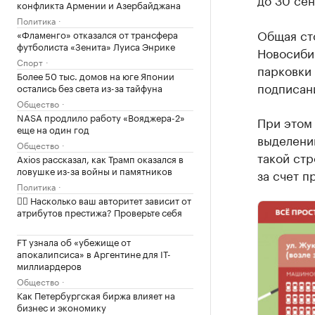
конфликта Армении и Азербайджана
Политика
Общая ст
«Фламенго» отказался от трансфера
футболиста «Зенита» Луиса Энрике
Новосибир
Спорт
парковки 
Более 50 тыс. домов на юге Японии
подписан
остались без света из-за тайфуна
Общество
NASA продлило работу «Вояджера-2»
При этом
еще на один год
выделении
Общество
такой стр
Axios рассказал, как Трамп оказался в
ловушке из-за войны и памятников
за счет п
Политика
✍🏻 Насколько ваш авторитет зависит от
атрибутов престижа? Проверьте себя
FT узнала об «убежище от
апокалипсиса» в Аргентине для IT-
миллиардеров
Общество
Как Петербургская биржа влияет на
бизнес и экономику