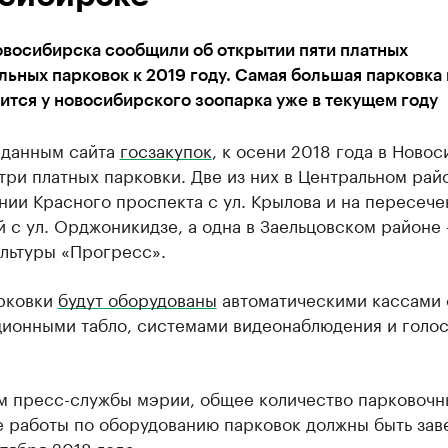
овосибирска сообщили об открытии пяти платных
ьных парковок к 2019 году. Самая большая парковка
ится у новосибирского зоопарка уже в текущем году
 данным сайта
госзакупок
, к осени 2018 года в Ново
три платных парковки. Две из них в Центральном райо
ии Красного проспекта с ул. Крылова и на пересече
 с ул. Орджоникидзе, а одна в Заельцовском районе
ультуры «Прогресс».
рковки
будут
оборудованы
автоматическими кассами 
ионными табло, системами видеонаблюдения и голо
м пресс-службы мэрии, общее количество парковочн
се работы по оборудованию парковок должны быть за
тября 2018 года.