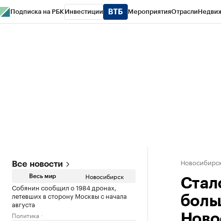
Подписка на РБК
Инвестиции
Мероприятия
Отрасли
Недви
РБК Курсы
РБК Life
Тренды
Визионеры
Национальные проекты
Горо
Спецпроекты СПб
Конференции СПб
Спецпроекты
Проверка конт
Новосибирс
Все новости
Новосибирск
Весь мир
Стал
Собянин сообщил о 1984 дронах,
летевших в сторону Москвы с начала
боль
августа
Политика
Ново