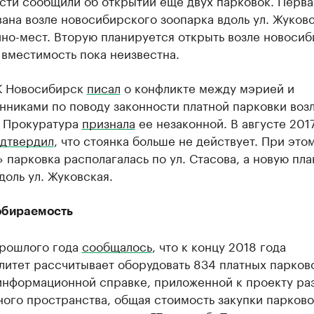
сти сообщили об открытии еще двух парковок. Перва
ана возле новосибирского зоопарка вдоль ул. Жуковс
но-мест. Вторую планируется открыть возле новосиб
 вместимость пока неизвестна.
К Новосибирск
писал
о конфликте между мэрией и
нниками по поводу законности платной парковки воз
. Прокуратура
признала
ее незаконной. В августе 201
дтвердил
, что стоянка больше не действует. При это
 парковка располагалась по ул. Стасова, а новую пл
доль ул. Жуковская.
обираемость
рошлого года
сообщалось
, что к концу 2018 года
литет рассчитывает оборудовать 834 платных парков
 информационной справке, приложенной к проекту ра
ого пространства, общая стоимость закупки парков