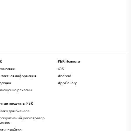
К
РБК Новости
компании
iOS
нтактная информация
Android
дакция
AppGallery
змещение рекламы
угие продукты РБК
лако для бизнеса
рпоративный регистратор
менов
стинг сайтов