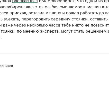
урков
рассказывал
РБК Новосибирск, что одной из п
овосибирска является слабая сменяемость машин в т
овек приехал, оставил машину и пошел работать до в
 въехать, перегородить середину стоянки, оставить
и даже через несколько часов тебе никто не позвонит
тоянки, по мнению эксперта, могут стать решением 
.
орников