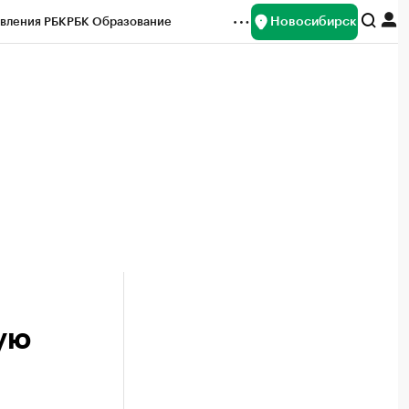
Новосибирск
вления РБК
РБК Образование
редитные рейтинги
Франшизы
Газета
ок наличной валюты
ую