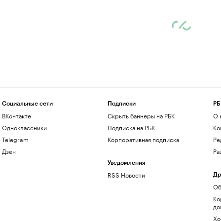
Социальные сети
Подписки
РБ
ВКонтакте
Скрыть баннеры на РБК
О 
Одноклассники
Подписка на РБК
Ко
Telegram
Корпоративная подписка
Ре
Дзен
Ра
Уведомления
RSS Новости
Др
Об
Ко
до
Хо