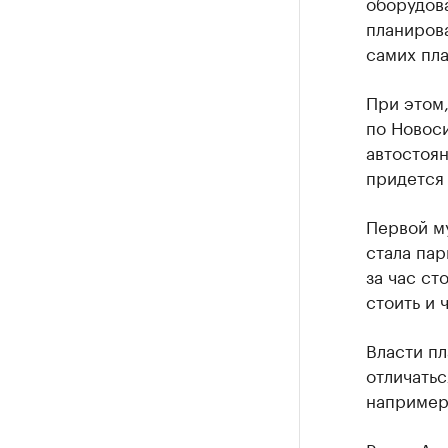
оборудова
планиров
самих пла
При этом
по Новос
автостоян
придется 
Первой му
стала пар
за час ст
стоить и 
Власти пл
отличатьс
например,