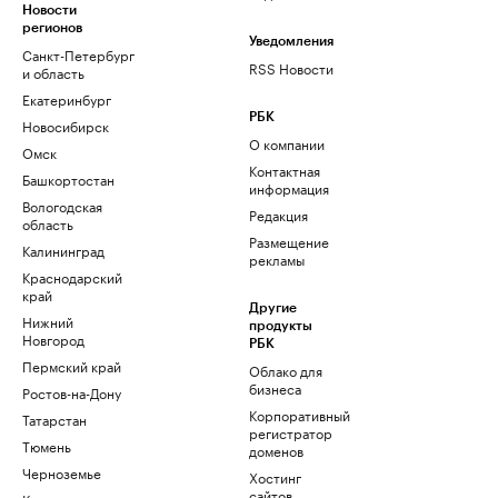
Новости
регионов
Уведомления
Санкт-Петербург
RSS Новости
и область
Екатеринбург
РБК
Новосибирск
О компании
Омск
Контактная
Башкортостан
информация
Вологодская
Редакция
область
Размещение
Калининград
рекламы
Краснодарский
край
Другие
Нижний
продукты
Новгород
РБК
Пермский край
Облако для
бизнеса
Ростов-на-Дону
Корпоративный
Татарстан
регистратор
Тюмень
доменов
Черноземье
Хостинг
сайтов