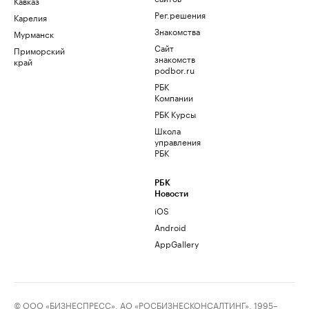
Кавказ
Рег.решения
Карелия
Знакомства
Мурманск
Сайт
Приморский
знакомств
край
podbor.ru
РБК
Компании
РБК Курсы
Школа
управления
РБК
РБК
Новости
iOS
Android
AppGallery
© ООО «БИЗНЕСПРЕСС», АО «РОСБИЗНЕСКОНСАЛТИНГ», 1995–