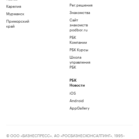
Рег.решения
Карелия
Знакомства
Мурманск
Сайт
Приморский
знакомств
край
podbor.ru
РБК
Компании
РБК Курсы
Школа
управления
РБК
РБК
Новости
iOS
Android
AppGallery
© ООО «БИЗНЕСПРЕСС», АО «РОСБИЗНЕСКОНСАЛТИНГ», 1995–