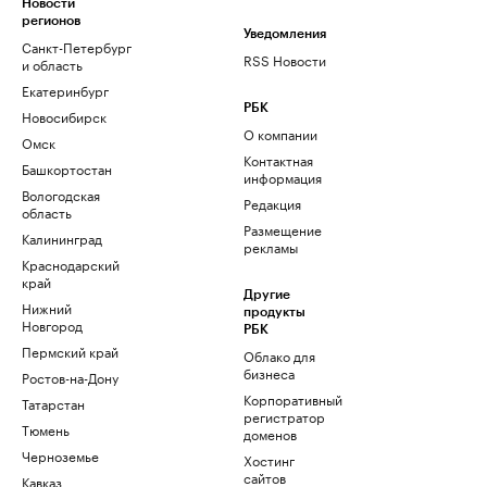
Новости
регионов
Уведомления
Санкт-Петербург
RSS Новости
и область
Екатеринбург
РБК
Новосибирск
О компании
Омск
Контактная
Башкортостан
информация
Вологодская
Редакция
область
Размещение
Калининград
рекламы
Краснодарский
край
Другие
Нижний
продукты
Новгород
РБК
Пермский край
Облако для
бизнеса
Ростов-на-Дону
Корпоративный
Татарстан
регистратор
Тюмень
доменов
Черноземье
Хостинг
сайтов
Кавказ