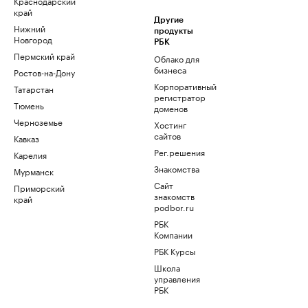
Краснодарский
край
Другие
Нижний
продукты
Новгород
РБК
Пермский край
Облако для
бизнеса
Ростов-на-Дону
Корпоративный
Татарстан
регистратор
Тюмень
доменов
Черноземье
Хостинг
сайтов
Кавказ
Рег.решения
Карелия
Знакомства
Мурманск
Сайт
Приморский
знакомств
край
podbor.ru
РБК
Компании
РБК Курсы
Школа
управления
РБК