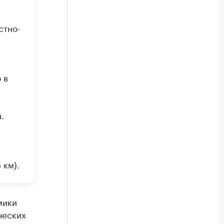
стно-
 в
.
 км).
мики
ческих