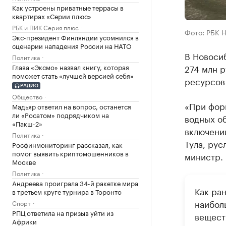
Как устроены приватные террасы в
квартирах «Серии плюс»
РБК и ПИК Серия плюс
Фото: РБК 
Экс-президент Финляндии усомнился в
сценарии нападения России на НАТО
В Новоси
Политика
Глава «Эксмо» назвал книгу, которая
274 млн 
поможет стать «лучшей версией себя»
ресурсов
РАДИО
Общество
«При фор
Мадьяр ответил на вопрос, останется
ли «Росатом» подрядчиком на
водных о
«Пакш-2»
включении
Политика
Тула, рус
Росфинмониторинг рассказал, как
помог выявить криптомошенников в
министр.
Москве
Политика
Андреева проиграла 34-й ракетке мира
Как ра
в третьем круге турнира в Торонто
наибол
Спорт
РПЦ ответила на призыв уйти из
веществ
Африки