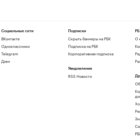
Социальные сети
Подписки
РБ
ВКонтакте
Скрыть баннеры на РБК
О 
Одноклассники
Подписка на РБК
Ко
Telegram
Корпоративная подписка
Ре
Дзен
Ра
Уведомления
RSS Новости
Др
Об
Ко
до
Хо
Ре
Зн
Са
РБ