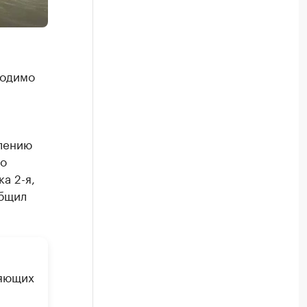
ходимо
лению
 о
а 2-я,
общил
няющих