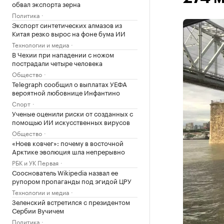
обвал экспорта зерна
Политика
Экспорт синтетических алмазов из
Китая резко вырос на фоне бума ИИ
Технологии и медиа
В Чехии при нападении с ножом
пострадали четыре человека
Общество
Telegraph сообщил о выплатах УЕФА
вероятной любовнице Инфантино
Спорт
Ученые оценили риски от созданных с
помощью ИИ искусственных вирусов
Общество
«Ноев ковчег»: почему в восточной
Арктике эволюция шла непрерывно
РБК и УК Первая
Сооснователь Wikipedia назвал ее
рупором пропаганды под эгидой ЦРУ
Технологии и медиа
Зеленский встретился с президентом
Сербии Вучичем
Политика