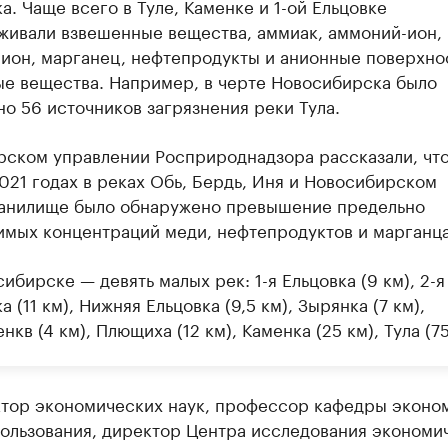
а. Чаще всего в Туле, Каменке и 1-ой Ельцовке
живали взвешенные вещества, аммиак, аммоний-ион,
-ион, марганец, нефтепродукты и анионные поверхно
ые вещества. Например, в черте Новосибирска было
но 56 источников загрязнения реки Тула.
рском управлении Росприроднадзора рассказали, что
021 годах в реках Обь, Бердь, Иня и Новосибирском
анилище было обнаружено превышение предельно
имых концентраций меди, нефтепродуктов и марганца
ибирске — девять малых рек: 1-я Ельцовка (9 км), 2-я
а (11 км), Нижняя Ельцовка (9,5 км), Зырянка (7 км),
кв (4 км), Плющиха (12 км), Каменка (25 км), Тула (75
ктор экономических наук, профессор кафедры эконо
ользования, директор Центра исследования экономи