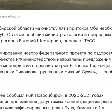
Новосибирск
бирской области на очистку пяти притоков Оби необ
руб. Об этом сообщил министр экологии и природных
 региона Евгений Шестернин, передает ТАСС.
мировании нового федерального проекта по оздоров
бъектов РФ министерством направлены предложения
 мероприятий по расчистке рек Ельцовка 1-я, Ельцовк
ла реки Пивоварка, русла реки Нижний Сузун», — со
нее
сообщал
РБК Новосибирск, в 2020-2021 годах
ьшие превышения допустимых концентраций загряз
 были зафиксированы в реках Тула, Каменка и 1-я