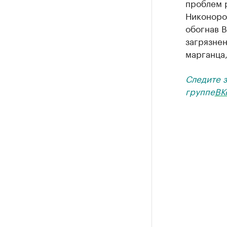
проблем 
Никоноров
обогнав В
загрязнен
марганца,
Следите 
группе
ВК