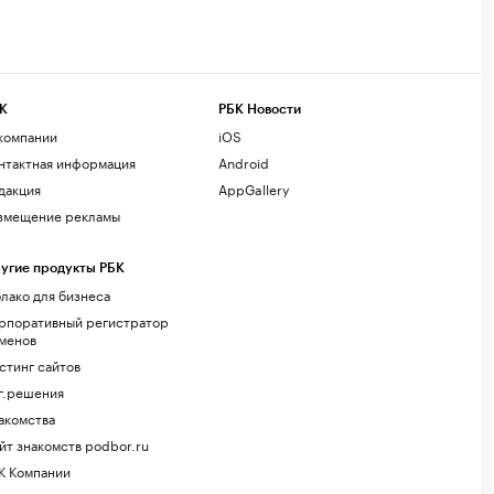
К
РБК Новости
компании
iOS
нтактная информация
Android
дакция
AppGallery
змещение рекламы
угие продукты РБК
лако для бизнеса
рпоративный регистратор
менов
стинг сайтов
г.решения
акомства
йт знакомств podbor.ru
К Компании