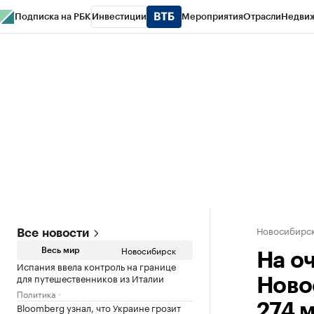
Подписка на РБК
Инвестиции
Мероприятия
Отрасли
Недви
РБК Курсы
РБК Life
Тренды
Визионеры
Национальные проекты
Горо
Спецпроекты СПб
Конференции СПб
Спецпроекты
Проверка конт
Новосибирс
Все новости
Новосибирск
Весь мир
На о
Испания ввела контроль на границе
для путешественников из Италии
Ново
Политика
Bloomberg узнал, что Украине грозит
274 м