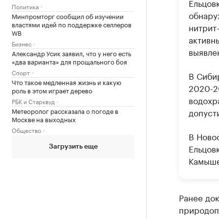
Ельцовк
Политика
обнару
Минпромторг сообщил об изучении
властями идей по поддержке селлеров
нитрит
WB
активн
Бизнес
выявле
Александр Усик заявил, что у него есть
«два варианта» для прощального боя
Спорт
В Сиби
Что такое медленная жизнь и какую
2020-2
роль в этом играет дерево
водохр
РБК и Старквуд
Метеоролог рассказала о погоде в
допуст
Москве на выходных
Общество
В Новос
Ельцовк
Загрузить еще
Камышен
Ранее до
природоп