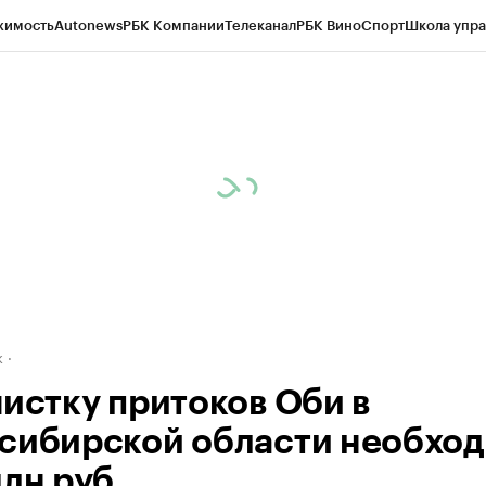
жимость
Autonews
РБК Компании
Телеканал
РБК Вино
Спорт
Школа упра
д
Стиль
Крипто
РБК Бизнес-среда
Дискуссионный клуб
Исследования
К
рагентов
Политика
Экономика
Бизнес
Технологии и медиа
Финансы
Рын
к
чистку притоков Оби в
сибирской области необхо
лн руб.