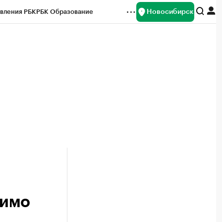
Новосибирск
вления РБК
РБК Образование
редитные рейтинги
Франшизы
Газета
ок наличной валюты
димо