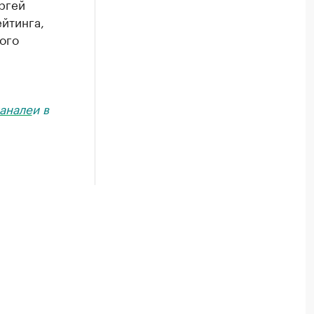
ргей
йтинга,
ого
анале
и в