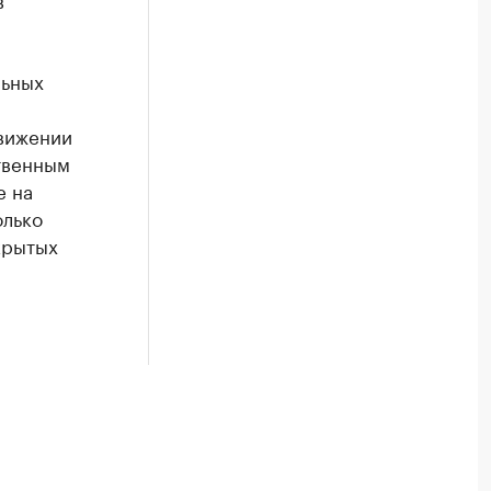
льных
вижении
твенным
е на
олько
крытых