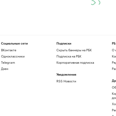
Социальные сети
Подписки
РБ
ВКонтакте
Скрыть баннеры на РБК
О 
Одноклассники
Подписка на РБК
Ко
Telegram
Корпоративная подписка
Ре
Дзен
Ра
Уведомления
RSS Новости
Др
Об
Ко
до
Хо
Ре
Зн