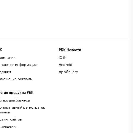
К
РБК Новости
компании
iOS
нтактная информация
Android
дакция
AppGallery
змещение рекламы
угие продукты РБК
лако для бизнеса
рпоративный регистратор
менов
стинг сайтов
г.решения
акомства