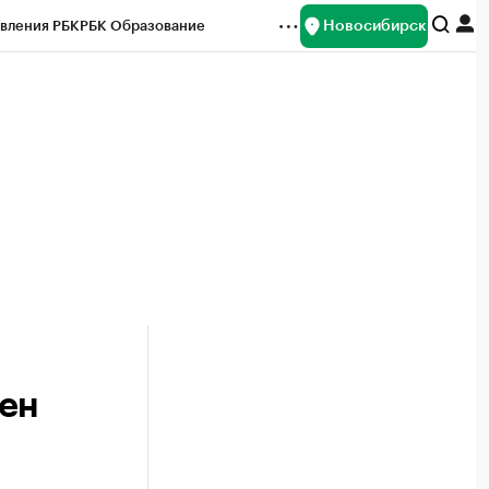
Новосибирск
вления РБК
РБК Образование
редитные рейтинги
Франшизы
Газета
ок наличной валюты
ден