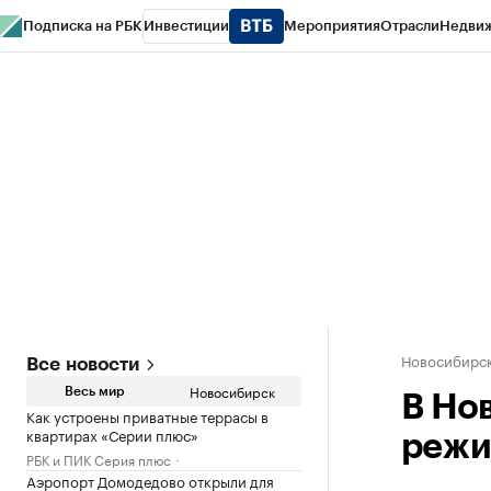
Подписка на РБК
Инвестиции
Мероприятия
Отрасли
Недви
РБК Курсы
РБК Life
Тренды
Визионеры
Национальные проекты
Горо
Спецпроекты СПб
Конференции СПб
Спецпроекты
Проверка конт
Новосибирс
Все новости
Новосибирск
Весь мир
В Но
Как устроены приватные террасы в
квартирах «Серии плюс»
режи
РБК и ПИК Серия плюс
Аэропорт Домодедово открыли для