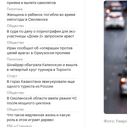
приема и вылета самолетов
Политика
Женщина и ребенок погибли во время
непогоды в Смоленске
Общество
В суде по делу о порнографии для экс-
участницы «Дома-2» запросили арест
Общество
Иран сообщил об «операции против
целей врага» в Ормузском проливе
Политика
Шнайдер обыграла Калинскую и вышла
в четвертый круг турнира в Торонто
Спорт
В горах Казахстана эвакуировали еще
одного туриста из России
Общество
В Смоленской области ввели режим ЧС
после мощного циклона
Общество
Что такое медленная жизнь и какую
роль в этом играет дерево
Фото: freep
РБК и Старквуд