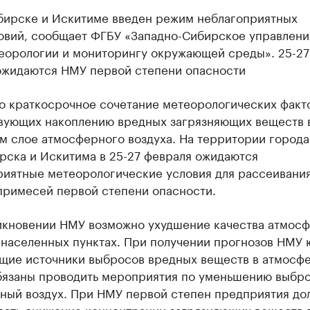
бирске и Искитиме введен режим неблагоприятных
овий, сообщает ФГБУ «Западно-Сибирское управлени
еорологии и мониторингу окружающей среды». 25-27
ожидаются НМУ первой степени опасности
о краткосрочное сочетание метеорологических факт
вующих накоплению вредных загрязняющих веществ 
м слое атмосферного воздуха. На территории города
рска и Искитима в 25-27 февраля ожидаются
риятные метеорологические условия для рассеивани
примесей первой степени опасности.
икновении НМУ возможно ухудшение качества атмос
 населенных пунктах. При получении прогнозов НМУ 
щие источники выбросов вредных веществ в атмосф
обязаны проводить мероприятия по уменьшению выбро
ный воздух. При НМУ первой степен предприятия до
вать снижение концентрации загрязняющих веществ 