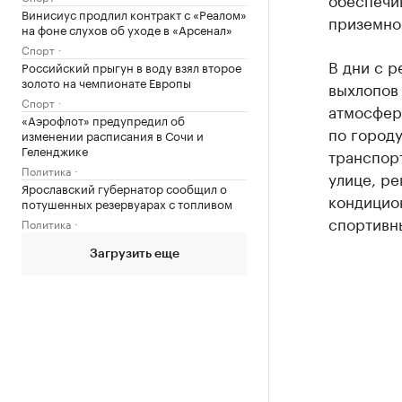
Винисиус продлил контракт с «Реалом»
приземно
на фоне слухов об уходе в «Арсенал»
Спорт
В дни с 
Российский прыгун в воду взял второе
золото на чемпионате Европы
выхлопов
Спорт
атмосфер
«Аэрофлот» предупредил об
по город
изменении расписания в Сочи и
Геленджике
транспор
Политика
улице, р
Ярославский губернатор сообщил о
кондицион
потушенных резервуарах с топливом
спортивн
Политика
Загрузить еще