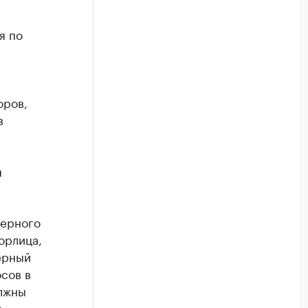
я по
оров,
в
я
ферного
юрлица,
ерный
сов в
лжны
в