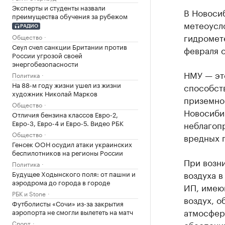
Эксперты и студенты назвали
В Новоси
преимущества обучения за рубежом
метеоусл
РАДИО
гидромет
Общество
Сеул счел санкции Британии против
февраля 
России угрозой своей
энергобезопасности
НМУ — эт
Политика
На 88-м году жизни ушел из жизни
способст
художник Николай Марков
приземно
Общество
Новосиби
Отличия бензина классов Евро-2,
Евро-3, Евро-4 и Евро-5. Видео РБК
неблагоп
Общество
вредных 
Генсек ООН осудил атаки украинских
беспилотников на регионы России
При возн
Политика
воздуха в
Будущее Ходынского поля: от пашни и
аэродрома до города в городе
ИП, имею
РБК и Stone
воздух, 
Футболисты «Сочи» из-за закрытия
атмосфер
аэропорта не смогли вылететь на матч
Спорт
обеспечи