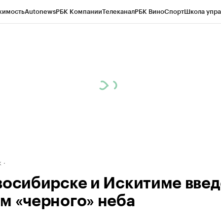
жимость
Autonews
РБК Компании
Телеканал
РБК Вино
Спорт
Школа упра
д
Стиль
Крипто
РБК Бизнес-среда
Дискуссионный клуб
Исследования
К
рагентов
Политика
Экономика
Бизнес
Технологии и медиа
Финансы
Рын
к
восибирске и Искитиме вве
м «черного» неба