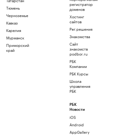
Татарстан
регистратор
Тюмень
доменов
Черноземье
Хостинг
сайтов
Кавказ
Рег.решения
Карелия
Знакомства
Мурманск
Сайт
Приморский
знакомств
край
podbor.ru
РБК
Компании
РБК Курсы
Школа
управления
РБК
РБК
Новости
iOS
Android
AppGallery