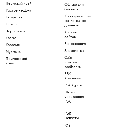
Пермский край
Облако для
бизнеса
Ростов-на-Дону
Корпоративный
Татарстан
регистратор
Тюмень
доменов
Черноземье
Хостинг
сайтов
Кавказ
Рег.решения
Карелия
Знакомства
Мурманск
Сайт
Приморский
знакомств
край
podbor.ru
РБК
Компании
РБК Курсы
Школа
управления
РБК
РБК
Новости
iOS