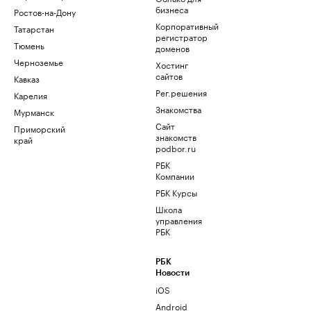
бизнеса
Ростов-на-Дону
Корпоративный
Татарстан
регистратор
Тюмень
доменов
Черноземье
Хостинг
сайтов
Кавказ
Рег.решения
Карелия
Знакомства
Мурманск
Сайт
Приморский
знакомств
край
podbor.ru
РБК
Компании
РБК Курсы
Школа
управления
РБК
РБК
Новости
iOS
Android