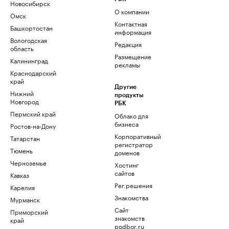
Новосибирск
О компании
Омск
Контактная
Башкортостан
информация
Вологодская
Редакция
область
Размещение
Калининград
рекламы
Краснодарский
край
Другие
Нижний
продукты
Новгород
РБК
Пермский край
Облако для
бизнеса
Ростов-на-Дону
Корпоративный
Татарстан
регистратор
Тюмень
доменов
Черноземье
Хостинг
сайтов
Кавказ
Рег.решения
Карелия
Знакомства
Мурманск
Сайт
Приморский
знакомств
край
podbor.ru