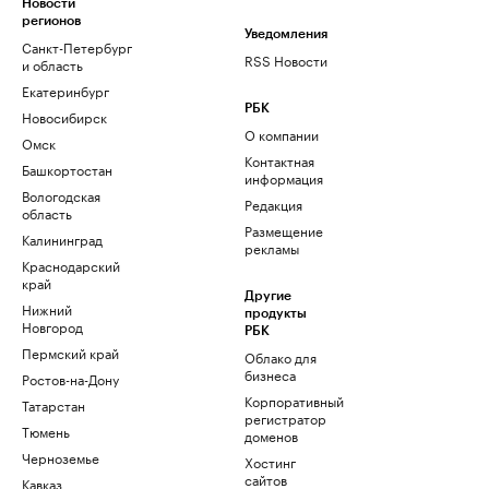
Новости
регионов
Уведомления
Санкт-Петербург
RSS Новости
и область
Екатеринбург
РБК
Новосибирск
О компании
Омск
Контактная
Башкортостан
информация
Вологодская
Редакция
область
Размещение
Калининград
рекламы
Краснодарский
край
Другие
Нижний
продукты
Новгород
РБК
Пермский край
Облако для
бизнеса
Ростов-на-Дону
Корпоративный
Татарстан
регистратор
Тюмень
доменов
Черноземье
Хостинг
сайтов
Кавказ