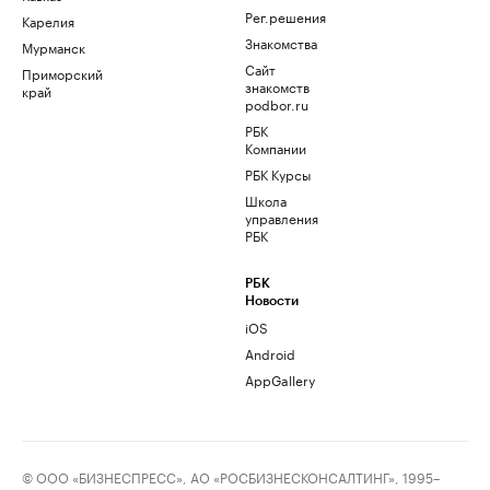
Рег.решения
Карелия
Знакомства
Мурманск
Сайт
Приморский
знакомств
край
podbor.ru
РБК
Компании
РБК Курсы
Школа
управления
РБК
РБК
Новости
iOS
Android
AppGallery
© ООО «БИЗНЕСПРЕСС», АО «РОСБИЗНЕСКОНСАЛТИНГ», 1995–