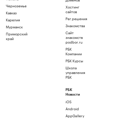
Черноземье
Хостинг
сайтов
Кавказ
Рег.решения
Карелия
Знакомства
Мурманск
Сайт
Приморский
знакомств
край
podbor.ru
РБК
Компании
РБК Курсы
Школа
управления
РБК
РБК
Новости
iOS
Android
AppGallery