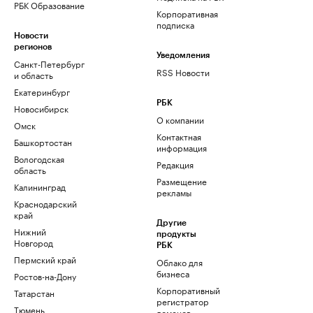
РБК Образование
Корпоративная
подписка
Новости
регионов
Уведомления
Санкт-Петербург
RSS Новости
и область
Екатеринбург
РБК
Новосибирск
О компании
Омск
Контактная
Башкортостан
информация
Вологодская
Редакция
область
Размещение
Калининград
рекламы
Краснодарский
край
Другие
Нижний
продукты
Новгород
РБК
Пермский край
Облако для
бизнеса
Ростов-на-Дону
Корпоративный
Татарстан
регистратор
Тюмень
доменов