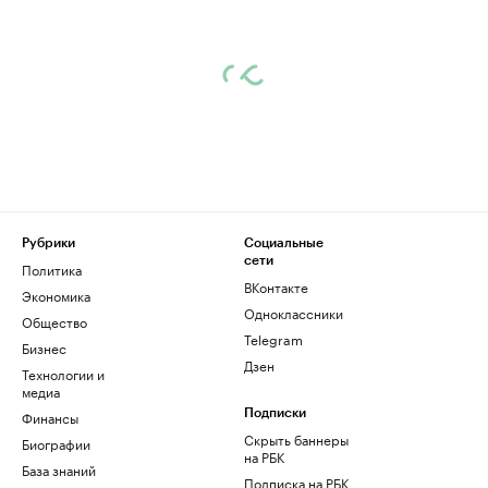
Рубрики
Социальные
сети
Политика
ВКонтакте
Экономика
Одноклассники
Общество
Telegram
Бизнес
Дзен
Технологии и
медиа
Финансы
Подписки
Скрыть баннеры
Биографии
на РБК
База знаний
Подписка на РБК