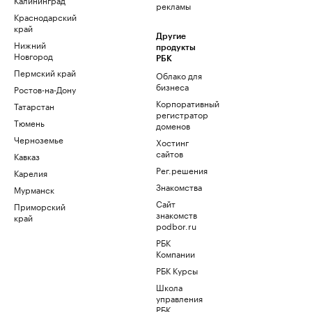
рекламы
Краснодарский
край
Другие
Нижний
продукты
Новгород
РБК
Пермский край
Облако для
бизнеса
Ростов-на-Дону
Корпоративный
Татарстан
регистратор
Тюмень
доменов
Черноземье
Хостинг
сайтов
Кавказ
Рег.решения
Карелия
Знакомства
Мурманск
Сайт
Приморский
знакомств
край
podbor.ru
РБК
Компании
РБК Курсы
Школа
управления
РБК