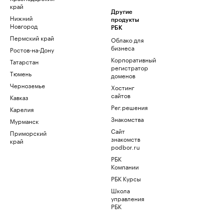
край
Другие
Нижний
продукты
Новгород
РБК
Пермский край
Облако для
бизнеса
Ростов-на-Дону
Корпоративный
Татарстан
регистратор
Тюмень
доменов
Черноземье
Хостинг
сайтов
Кавказ
Рег.решения
Карелия
Знакомства
Мурманск
Сайт
Приморский
знакомств
край
podbor.ru
РБК
Компании
РБК Курсы
Школа
управления
РБК