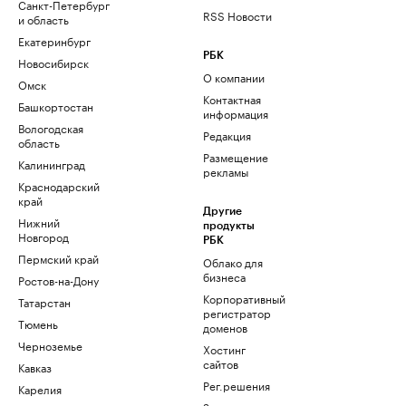
Санкт-Петербург
RSS Новости
и область
Екатеринбург
РБК
Новосибирск
О компании
Омск
Контактная
Башкортостан
информация
Вологодская
Редакция
область
Размещение
Калининград
рекламы
Краснодарский
край
Другие
Нижний
продукты
Новгород
РБК
Пермский край
Облако для
бизнеса
Ростов-на-Дону
Корпоративный
Татарстан
регистратор
Тюмень
доменов
Черноземье
Хостинг
сайтов
Кавказ
Рег.решения
Карелия