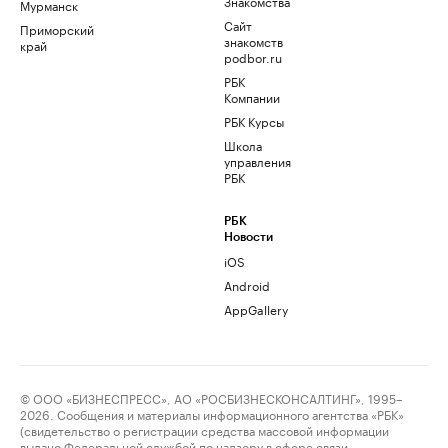
Знакомства
Мурманск
Сайт
Приморский
знакомств
край
podbor.ru
РБК
Компании
РБК Курсы
Школа
управления
РБК
РБК
Новости
iOS
Android
AppGallery
© ООО «БИЗНЕСПРЕСС», АО «РОСБИЗНЕСКОНСАЛТИНГ», 1995–
2026. Сообщения и материалы информационного агентства «РБК»
(свидетельство о регистрации средства массовой информации
выдано Федеральной службой по надзору в сфере связи,