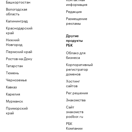
Башкортостан
информация
Вологодская
Редакция
область
Размещение
Калининград
рекламы
Краснодарский
край
Другие
Нижний
продукты
Новгород
РБК
Пермский край
Облако для
бизнеса
Ростов-на-Дону
Корпоративный
Татарстан
регистратор
Тюмень
доменов
Черноземье
Хостинг
сайтов
Кавказ
Рег.решения
Карелия
Знакомства
Мурманск
Сайт
Приморский
знакомств
край
podbor.ru
РБК
Компании