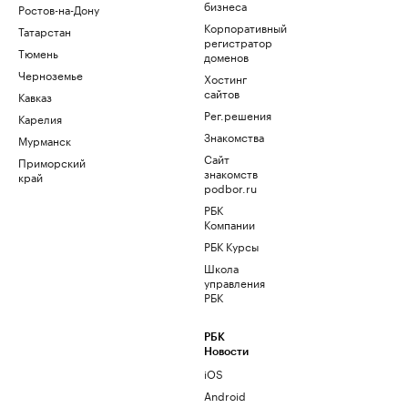
бизнеса
Ростов-на-Дону
Корпоративный
Татарстан
регистратор
Тюмень
доменов
Черноземье
Хостинг
сайтов
Кавказ
Рег.решения
Карелия
Знакомства
Мурманск
Сайт
Приморский
знакомств
край
podbor.ru
РБК
Компании
РБК Курсы
Школа
управления
РБК
РБК
Новости
iOS
Android