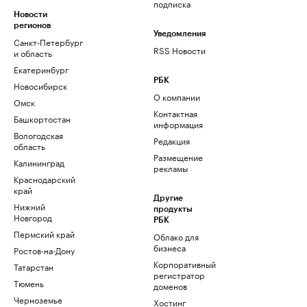
подписка
Новости
регионов
Уведомления
Санкт-Петербург
RSS Новости
и область
Екатеринбург
РБК
Новосибирск
О компании
Омск
Контактная
Башкортостан
информация
Вологодская
Редакция
область
Размещение
Калининград
рекламы
Краснодарский
край
Другие
Нижний
продукты
Новгород
РБК
Пермский край
Облако для
бизнеса
Ростов-на-Дону
Корпоративный
Татарстан
регистратор
Тюмень
доменов
Черноземье
Хостинг