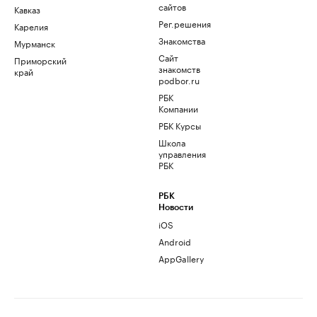
сайтов
Кавказ
Рег.решения
Карелия
Знакомства
Мурманск
Сайт
Приморский
знакомств
край
podbor.ru
РБК
Компании
РБК Курсы
Школа
управления
РБК
РБК
Новости
iOS
Android
AppGallery