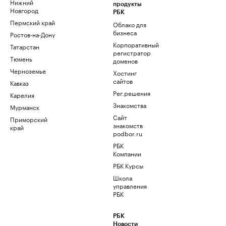
Нижний
продукты
Новгород
РБК
Пермский край
Облако для
бизнеса
Ростов-на-Дону
Корпоративный
Татарстан
регистратор
Тюмень
доменов
Черноземье
Хостинг
сайтов
Кавказ
Рег.решения
Карелия
Знакомства
Мурманск
Сайт
Приморский
знакомств
край
podbor.ru
РБК
Компании
РБК Курсы
Школа
управления
РБК
РБК
Новости